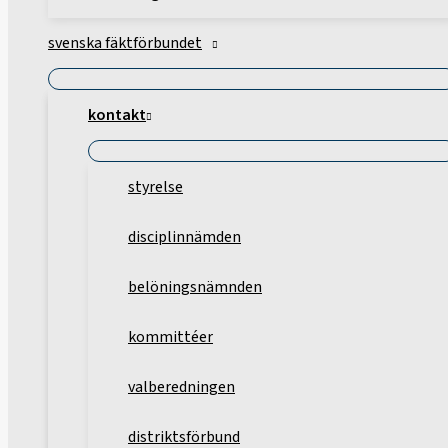
svenska fäktförbundet
kontakt
styrelse
disciplinnämden
belöningsnämnden
kommittéer
valberedningen
distriktsförbund