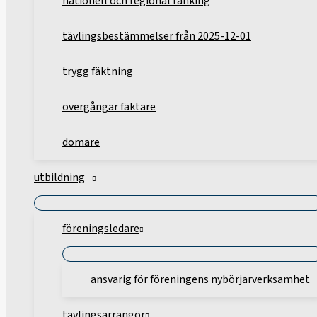
nationell och regional ranking
tävlingsbestämmelser från 2025-12-01
trygg fäktning
övergångar fäktare
domare
utbildning
föreningsledare
ansvarig för föreningens nybörjarverksamhet
tävlingsarrangör