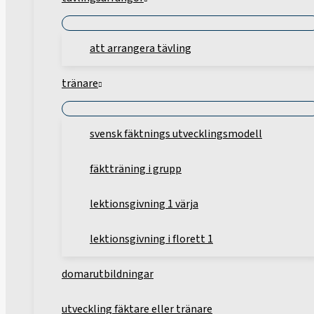
att arrangera tävling
tränare
svensk fäktnings utvecklingsmodell
fäktträning i grupp
lektionsgivning 1 värja
lektionsgivning i florett 1
domarutbildningar
utveckling fäktare eller tränare