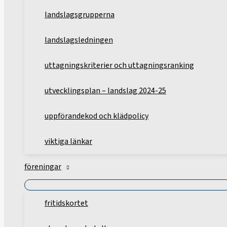
landslagsgrupperna
landslagsledningen
uttagningskriterier och uttagningsranking
utvecklingsplan – landslag 2024-25
uppförandekod och klädpolicy
viktiga länkar
föreningar
fritidskortet