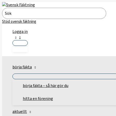
Hoppa
till
Search
innehåll
for:
Stöd svensk fäktning
Logga in
börja fäkta
börja fäkta – så här gör du
hitta en förening
aktuellt