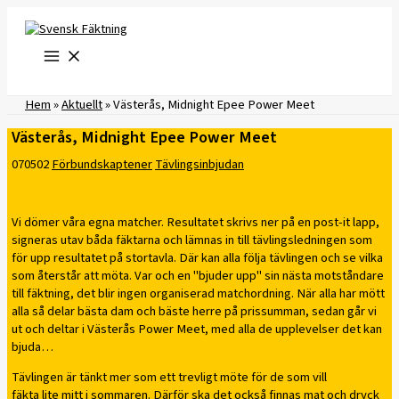
Hoppa
till
innehåll
Hem
»
Aktuellt
»
Västerås, Midnight Epee Power Meet
Västerås, Midnight Epee Power Meet
070502
Förbundskaptener
Tävlingsinbjudan
Vi dömer våra egna matcher. Resultatet skrivs ner på en post-it lapp,
signeras utav båda fäktarna och lämnas in till tävlingsledningen som
för upp resultatet på stortavla. Där kan alla följa tävlingen och se vilka
som återstår att möta. Var och en "bjuder upp" sin nästa motståndare
till fäktning, det blir ingen organiserad matchordning. När alla har mött
alla så delar bästa dam och bäste herre på prissumman, sedan går vi
ut och deltar i Västerås Power Meet, med alla de upplevelser det kan
bjuda…
Tävlingen är tänkt mer som ett trevligt möte för de som vill
fäkta lite mitt i sommaren. Därför ska det också finnas mat och dryck