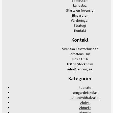
Bli medlem
Landslag
Starta en förening
Bli partner
Värderingar
Strategi
Kontakt
Kontakt
Svenska Fäktförbundet
Idrottens Hus
Box 11016
100 61 Stockholm
info@fencing.se
Kategorier
#donate
#engardeiskolan
#StandWithUkraine
Aktiva
Aktuellt
aktuellt