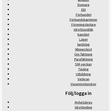
Domare
Elit
Förbundet
Förbundskaptener
Föreningsledare
Idrottspolitik
kansliet
Läger
landslag
Minnestext
Om fäktning
Parafäktning
SM-veckan
Tävling
Utbildning
Veteran
Vuxenmotionärer
Följ/logga in
Nyhetsbrev
Idrottonline