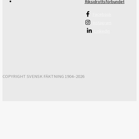
Riksidrottsförbundet
Facebook
Instagram
Linkedin
COPYRIGHT SVENSK FÄKTNING 1904–2026