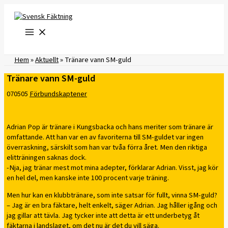
Hoppa
till
innehåll
Hem
»
Aktuellt
»
Tränare vann SM-guld
Tränare vann SM-guld
070505
Förbundskaptener
Adrian Pop är tränare i Kungsbacka och hans meriter som tränare är
omfattande. Att han var en av favoriterna till SM-guldet var ingen
överraskning, särskilt som han var tvåa förra året. Men den riktiga
elitträningen saknas dock.
-Nja, jag tränar mest mot mina adepter, förklarar Adrian. Visst, jag kör
en hel del, men kanske inte 100 procent varje träning.
Men hur kan en klubbtränare, som inte satsar för fullt, vinna SM-guld?
– Jag är en bra fäktare, helt enkelt, säger Adrian. Jag håller igång och
jag gillar att tävla. Jag tycker inte att detta är ett underbetyg åt
fäktarna i landslaget, om det nu är det du vill säga.