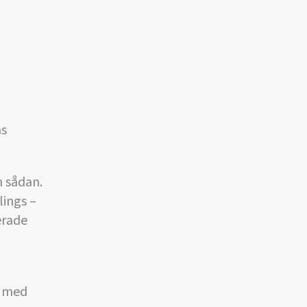
as
 sådan.
lings –
erade
) med