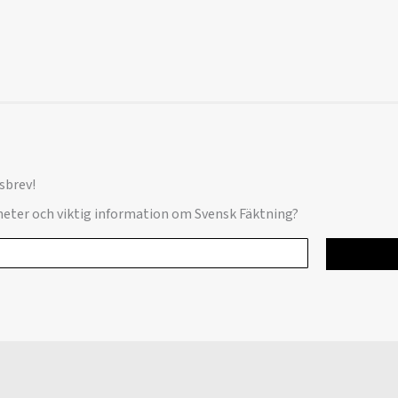
sbrev!
yheter och viktig information om Svensk Fäktning?