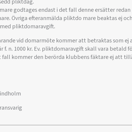
edd pliktdag.
mare godtages endast i det fall denne ersätter reda
re. Övriga efteranmälda pliktdo mare beaktas ej oc
 med pliktdomaravgift.
varande vid domarmöte kommer att betraktas som ej 
 f. n. 1000 kr. Ev. pliktdomaravgift skall vara betald f
at fall kommer den berörda klubbens fäktare ej att till
Lindholm
ransvarig