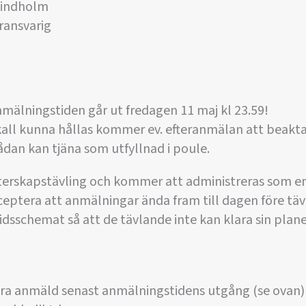
Lindholm
ransvarig
anmälningstiden går ut fredagen 11 maj kl 23.59!
kall kunna hållas kommer ev. efteranmälan att beakt
sådan kan tjäna som utfyllnad i poule.
terskapstävling och kommer att administreras som en
cceptera att anmälningar ända fram till dagen före täv
tidsschemat så att de tävlande inte kan klara sin plan
ara anmäld senast anmälningstidens utgång (se ovan