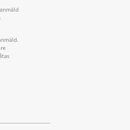
n anmäld
h
anmäld.
öre
åtas