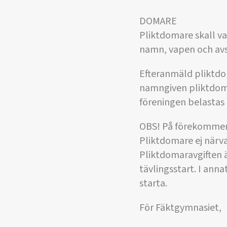
DOMARE
Pliktdomare skall v
namn, vapen och avs
Efteranmäld pliktdo
namngiven pliktdoma
föreningen belastas
OBS! På förekommen 
Pliktdomare ej när
Pliktdomaravgiften är
tävlingsstart. I ann
starta.
För Fäktgymnasiet,