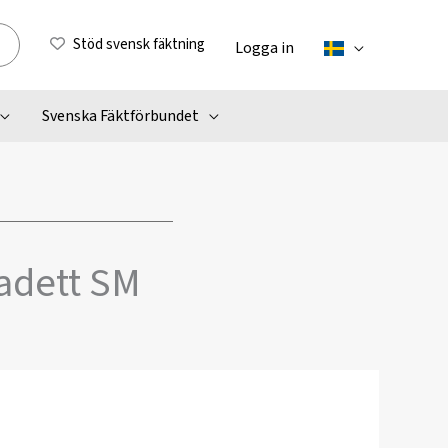
Stöd svensk fäktning
Logga in
Svenska Fäktförbundet
adett SM