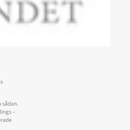
as
 sådan.
lings –
erade