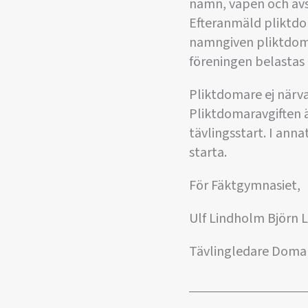
namn, vapen och avs
Efteranmäld pliktdo
namngiven pliktdoma
föreningen belastas
Pliktdomare ej när
Pliktdomaravgiften är
tävlingsstart. I ann
starta.
För Fäktgymnasiet,
Ulf Lindholm Björn 
Tävlingledare Doma