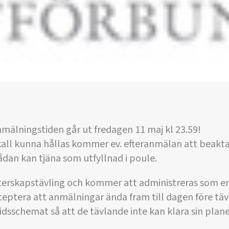
anmälningstiden går ut fredagen 11 maj kl 23.59!
kall kunna hållas kommer ev. efteranmälan att beakt
sådan kan tjäna som utfyllnad i poule.
terskapstävling och kommer att administreras som en
cceptera att anmälningar ända fram till dagen före täv
tidsschemat så att de tävlande inte kan klara sin plan