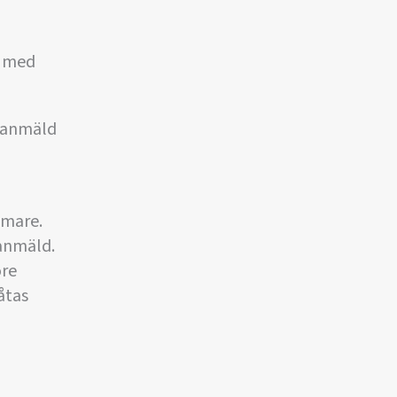
) med
n anmäld
omare.
anmäld.
öre
åtas