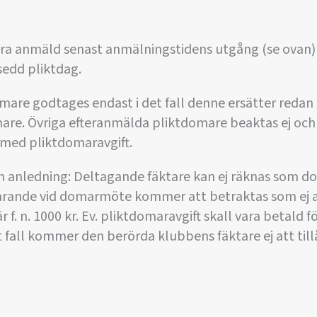
ara anmäld senast anmälningstidens utgång (se ovan
edd pliktdag.
mare godtages endast i det fall denne ersätter reda
re. Övriga efteranmälda pliktdomare beaktas ej och
 med pliktdomaravgift.
anledning: Deltagande fäktare kan ej räknas som d
varande vid domarmöte kommer att betraktas som ej 
 f. n. 1000 kr. Ev. pliktdomaravgift skall vara betald f
at fall kommer den berörda klubbens fäktare ej att till