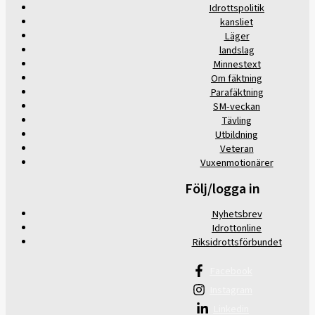
Idrottspolitik
kansliet
Läger
landslag
Minnestext
Om fäktning
Parafäktning
SM-veckan
Tävling
Utbildning
Veteran
Vuxenmotionärer
Följ/logga in
Nyhetsbrev
Idrottonline
Riksidrottsförbundet
Facebook
Instagram
Linkedin