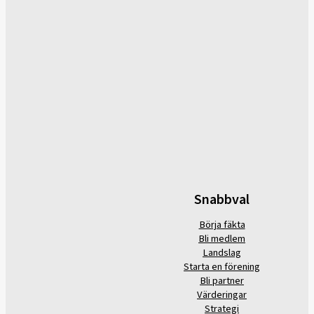
Snabbval
Börja fäkta
Bli medlem
Landslag
Starta en förening
Bli partner
Värderingar
Strategi