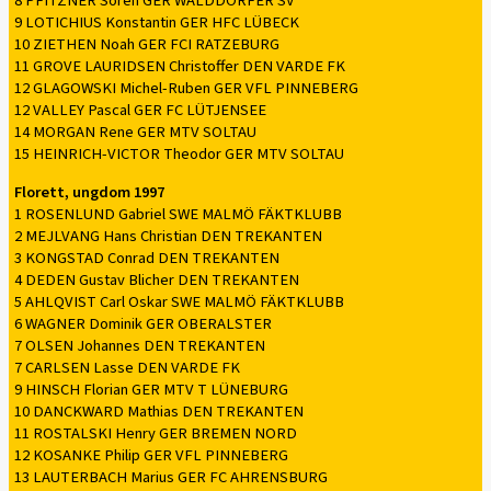
8 PFITZNER Sören GER WALDDÖRFER SV
9 LOTICHIUS Konstantin GER HFC LÜBECK
10 ZIETHEN Noah GER FCI RATZEBURG
11 GROVE LAURIDSEN Christoffer DEN VARDE FK
12 GLAGOWSKI Michel-Ruben GER VFL PINNEBERG
12 VALLEY Pascal GER FC LÜTJENSEE
14 MORGAN Rene GER MTV SOLTAU
15 HEINRICH-VICTOR Theodor GER MTV SOLTAU
Florett, ungdom 1997
1 ROSENLUND Gabriel SWE MALMÖ FÄKTKLUBB
2 MEJLVANG Hans Christian DEN TREKANTEN
3 KONGSTAD Conrad DEN TREKANTEN
4 DEDEN Gustav Blicher DEN TREKANTEN
5 AHLQVIST Carl Oskar SWE MALMÖ FÄKTKLUBB
6 WAGNER Dominik GER OBERALSTER
7 OLSEN Johannes DEN TREKANTEN
7 CARLSEN Lasse DEN VARDE FK
9 HINSCH Florian GER MTV T LÜNEBURG
10 DANCKWARD Mathias DEN TREKANTEN
11 ROSTALSKI Henry GER BREMEN NORD
12 KOSANKE Philip GER VFL PINNEBERG
13 LAUTERBACH Marius GER FC AHRENSBURG