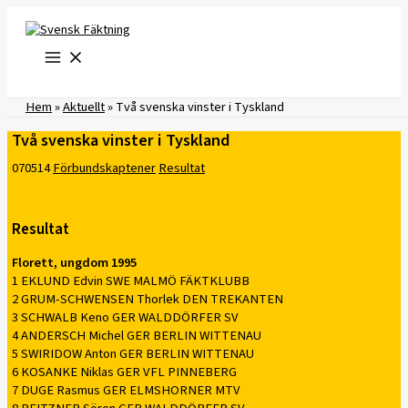
Hoppa
till
innehåll
Hem
»
Aktuellt
»
Två svenska vinster i Tyskland
Två svenska vinster i Tyskland
070514
Förbundskaptener
Resultat
Resultat
Florett, ungdom 1995
1 EKLUND Edvin SWE MALMÖ FÄKTKLUBB
2 GRUM-SCHWENSEN Thorlek DEN TREKANTEN
3 SCHWALB Keno GER WALDDÖRFER SV
4 ANDERSCH Michel GER BERLIN WITTENAU
5 SWIRIDOW Anton GER BERLIN WITTENAU
6 KOSANKE Niklas GER VFL PINNEBERG
7 DUGE Rasmus GER ELMSHORNER MTV