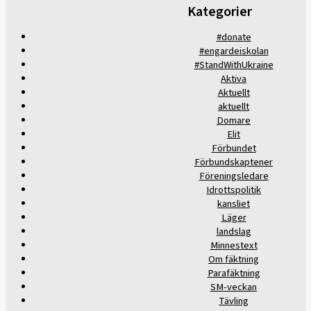
Kategorier
#donate
#engardeiskolan
#StandWithUkraine
Aktiva
Aktuellt
aktuellt
Domare
Elit
Förbundet
Förbundskaptener
Föreningsledare
Idrottspolitik
kansliet
Läger
landslag
Minnestext
Om fäktning
Parafäktning
SM-veckan
Tävling