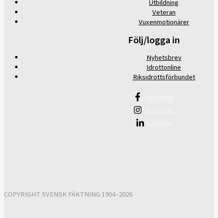
Utbildning
Veteran
Vuxenmotionärer
Följ/logga in
Nyhetsbrev
Idrottonline
Riksidrottsförbundet
Facebook
Instagram
Linkedin
COPYRIGHT SVENSK FÄKTNING 1904–2026