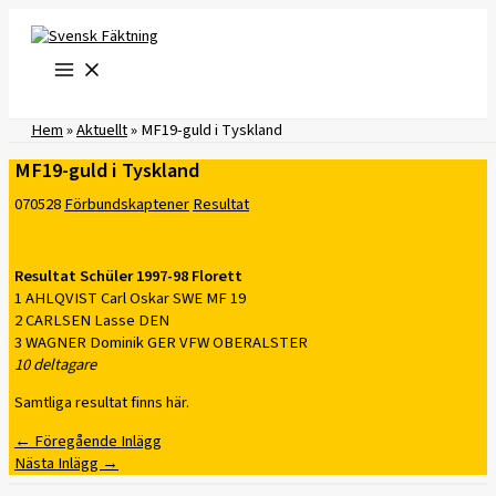
Hoppa
till
innehåll
Hem
»
Aktuellt
»
MF19-guld i Tyskland
MF19-guld i Tyskland
070528
Förbundskaptener
Resultat
Resultat Schüler 1997-98 Florett
1 AHLQVIST Carl Oskar SWE MF 19
2 CARLSEN Lasse DEN
3 WAGNER Dominik GER VFW OBERALSTER
10 deltagare
Samtliga resultat finns här.
←
Föregående Inlägg
Nästa Inlägg
→