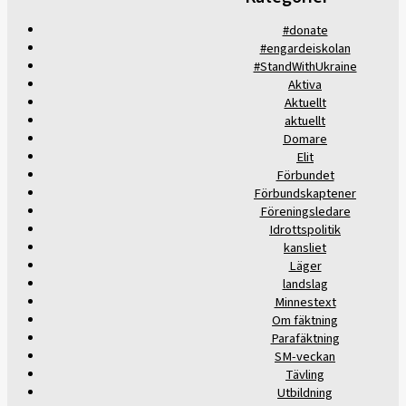
#donate
#engardeiskolan
#StandWithUkraine
Aktiva
Aktuellt
aktuellt
Domare
Elit
Förbundet
Förbundskaptener
Föreningsledare
Idrottspolitik
kansliet
Läger
landslag
Minnestext
Om fäktning
Parafäktning
SM-veckan
Tävling
Utbildning