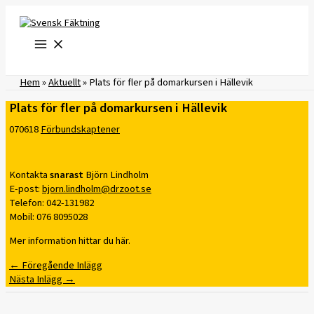
Hoppa
till
innehåll
Hem
»
Aktuellt
»
Plats för fler på domarkursen i Hällevik
Plats för fler på domarkursen i Hällevik
070618
Förbundskaptener
Kontakta
snarast
Björn Lindholm
E-post:
bjorn.lindholm@drzoot.se
Telefon: 042-131982
Mobil: 076 8095028
Mer information hittar du här.
←
Föregående Inlägg
Nästa Inlägg
→