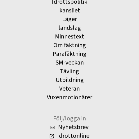
Idrottspolitik
kansliet
Läger
landslag
Minnestext
Om fäktning
Parafäktning
SM-veckan
Tävling
Utbildning
Veteran
Vuxenmotionärer
Följ/logga in
Nyhetsbrev
Idrottonline