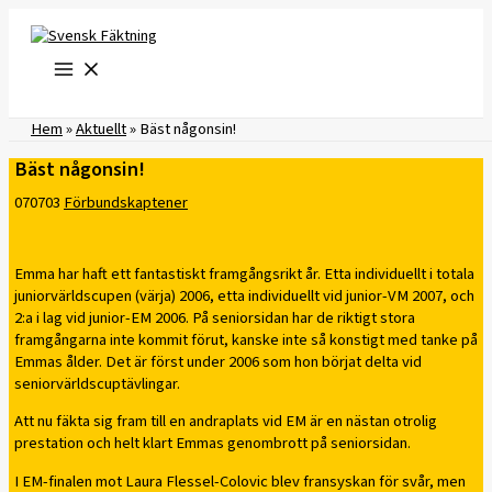
Hoppa
till
innehåll
Hem
»
Aktuellt
»
Bäst någonsin!
Bäst någonsin!
070703
Förbundskaptener
Emma har haft ett fantastiskt framgångsrikt år. Etta individuellt i totala
juniorvärldscupen (värja) 2006, etta individuellt vid junior-VM 2007, och
2:a i lag vid junior-EM 2006. På seniorsidan har de riktigt stora
framgångarna inte kommit förut, kanske inte så konstigt med tanke på
Emmas ålder. Det är först under 2006 som hon börjat delta vid
seniorvärldscuptävlingar.
Att nu fäkta sig fram till en andraplats vid EM är en nästan otrolig
prestation och helt klart Emmas genombrott på seniorsidan.
I EM-finalen mot Laura Flessel-Colovic blev fransyskan för svår, men