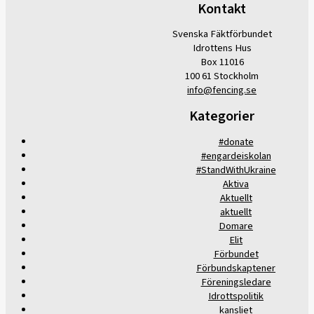
Kontakt
Svenska Fäktförbundet
Idrottens Hus
Box 11016
100 61 Stockholm
info@fencing.se
Kategorier
#donate
#engardeiskolan
#StandWithUkraine
Aktiva
Aktuellt
aktuellt
Domare
Elit
Förbundet
Förbundskaptener
Föreningsledare
Idrottspolitik
kansliet