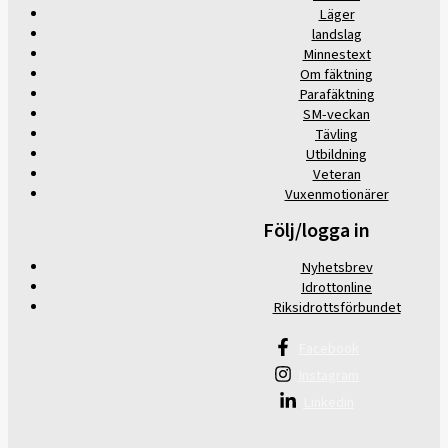
Läger
landslag
Minnestext
Om fäktning
Parafäktning
SM-veckan
Tävling
Utbildning
Veteran
Vuxenmotionärer
Följ/logga in
Nyhetsbrev
Idrottonline
Riksidrottsförbundet
Facebook
Instagram
Linkedin