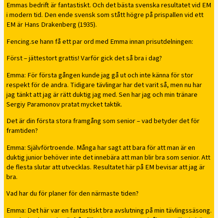
Emmas bedrift är fantastiskt. Och det bästa svenska resultatet vid EM
i modern tid. Den ende svensk som stått högre på prispallen vid ett
EM är Hans Drakenberg (1935).
Fencing.se hann få ett par ord med Emma innan prisutdelningen:
Först – jättestort grattis! Varför gick det så bra i dag?
Emma: För första gången kunde jag gå ut och inte känna för stor
respekt för de andra. Tidigare tävlingar har det varit så, men nu har
jag tänkt att jag är rätt duktig jag med. Sen har jag och min tränare
Sergiy Paramonov pratat mycket taktik.
Det är din första stora framgång som senior – vad betyder det för
framtiden?
Emma: Självförtroende. Många har sagt att bara för att man är en
duktig junior behöver inte det innebära att man blir bra som senior. Att
de flesta slutar att utvecklas. Resultatet här på EM bevisar att jag är
bra.
Vad har du för planer för den närmaste tiden?
Emma: Det här var en fantastiskt bra avslutning på min tävlingssäsong.