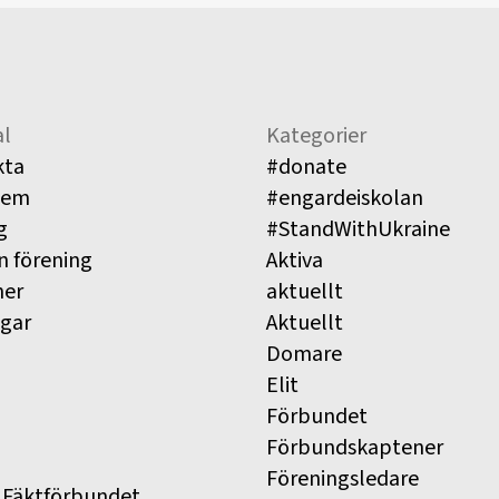
l
Kategorier
kta
#donate
lem
#engardeiskolan
g
#StandWithUkraine
n förening
Aktiva
ner
aktuellt
ngar
Aktuellt
Domare
Elit
Förbundet
Förbundskaptener
Föreningsledare
 Fäktförbundet