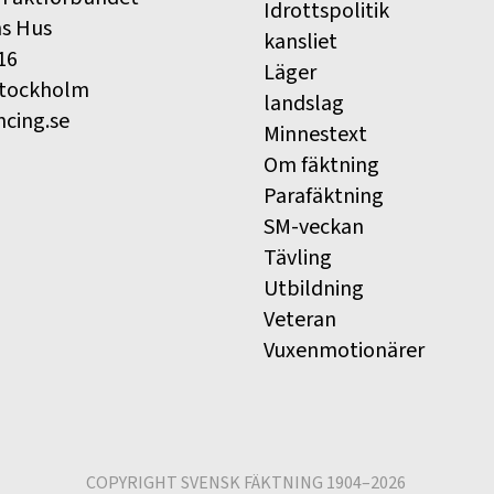
Idrottspolitik
ns Hus
kansliet
16
Läger
Stockholm
landslag
ncing.se
Minnestext
Om fäktning
Parafäktning
SM-veckan
Tävling
Utbildning
Veteran
Vuxenmotionärer
COPYRIGHT SVENSK FÄKTNING 1904–2026