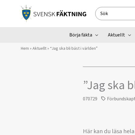
Hoppa
till
Search
innehåll
for:
Börja fäkta
Aktuellt
Hem
»
Aktuellt
»
“Jag ska bli bäst i världen”
”Jag ska bl
070729
Förbundskap
Här kan du läsa hela 