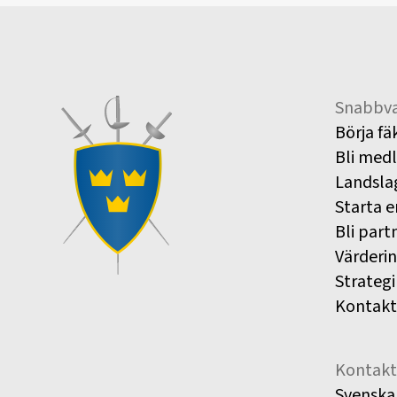
Snabbva
Börja fä
Bli med
Landsla
Starta e
Bli part
Värderi
Strategi
Kontakt
Kontakt
Svenska