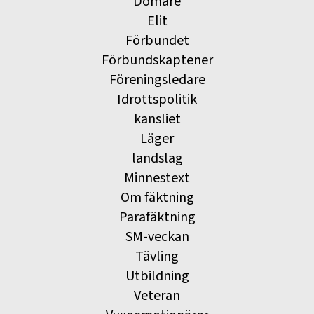
Domare
Elit
Förbundet
Förbundskaptener
Föreningsledare
Idrottspolitik
kansliet
Läger
landslag
Minnestext
Om fäktning
Parafäktning
SM-veckan
Tävling
Utbildning
Veteran