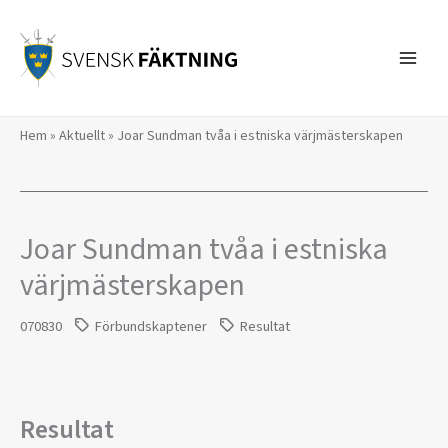
Hoppa
till
innehåll
Hem
»
Aktuellt
»
Joar Sundman tvåa i estniska värjmästerskapen
Joar Sundman tvåa i estniska
värjmästerskapen
070830
Förbundskaptener
Resultat
Resultat