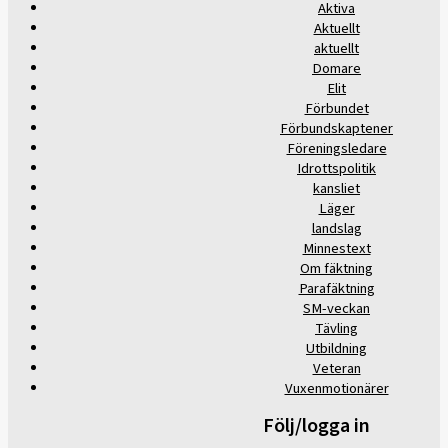
Aktiva
Aktuellt
aktuellt
Domare
Elit
Förbundet
Förbundskaptener
Föreningsledare
Idrottspolitik
kansliet
Läger
landslag
Minnestext
Om fäktning
Parafäktning
SM-veckan
Tävling
Utbildning
Veteran
Vuxenmotionärer
Följ/logga in