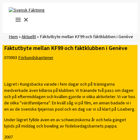
Hoppa
till
innehåll
Hem
»
Aktuellt
»
Fäktutbyte mellan KF99 och fäktklubben i Genève
Fäktutbyte mellan KF99 och fäktklubben i Genève
070903
Förbundskaptener
Lägret i Kungsbacka varade i fem dagar och på träningarna
medverkade även killarna på klubben. Vi tränande två pass om dagen
och på eftermiddagen och kvällen gjorde vi olika aktiviteter. Vi var hos
de olika "värdfamiljerna". En kväll såg vi på film, en annan badade vi i
en av de svenska tjejernas pool och en dag var vi så klart på Liseberg.
Under lägret fyllde även en av schweiziskorna år och hela gänget
bjöds på middag och bowling av födelsedagsbarnets pappa.
2007