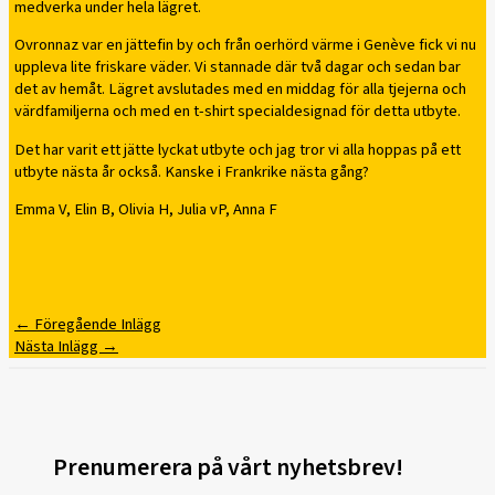
medverka under hela lägret.
Ovronnaz var en jättefin by och från oerhörd värme i Genève fick vi nu
uppleva lite friskare väder. Vi stannade där två dagar och sedan bar
det av hemåt. Lägret avslutades med en middag för alla tjejerna och
värdfamiljerna och med en t-shirt specialdesignad för detta utbyte.
Det har varit ett jätte lyckat utbyte och jag tror vi alla hoppas på ett
utbyte nästa år också. Kanske i Frankrike nästa gång?
Emma V, Elin B, Olivia H, Julia vP, Anna F
←
Föregående Inlägg
Nästa Inlägg
→
Prenumerera på vårt nyhetsbrev!