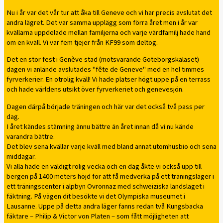
Nu i år var det vår tur att åka till Geneve och vi har precis avslutat det
andra lägret. Det var samma upplägg som förra året men i år var
kvällarna uppdelade mellan familjerna och varje värdfamilj hade hand
om en kväll. Vi var fem tjejer från KF99 som deltog.
Det en stor fest i Genève stad (motsvarande Göteborgskalaset)
dagen vi anlände avslutades "fête de Geneve" med en hel timmes
fyrverkerier. En otrolig kväll! Vi hade platser högt uppe på en terrass
och hade världens utsikt över fyrverkeriet och genevesjön.
Dagen därpå började träningen och här var det också två pass per
dag.
I året kändes stämning ännu bättre än året innan då vi nu kände
varandra bättre.
Det blev sena kvällar varje kväll med bland annat utomhusbio och sena
middagar.
Vi alla hade en väldigt rolig vecka och en dag åkte vi också upp till
bergen på 1400 meters höjd för att få medverka på ett träningsläger i
ett träningscenter i alpbyn Ovronnaz med schweiziska landslaget i
fäktning. På vägen dit besökte vi det Olympiska museumet i
Lausanne. Uppe på detta andra läger fanns redan två Kungsbacka
fäktare – Philip & Victor von Platen – som fått möjligheten att