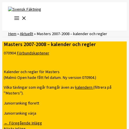
Hoppa
till
innehåll
Hem
»
Aktuellt
»
Masters 2007-2008 – kalender och regler
Masters 2007-2008 – kalender och regler
070904
Förbundskaptener
Kalender och regler för Masters
(Malmö Open hade fått fel datum. Ny version 070904.)
Vilka tävlingar som ingår framgår även av
kalendern
(filtrera på
"Masters").
Juniorranking florett
Juniorranking värja
←
Föregående Inlägg
Nästa Inlägg
→