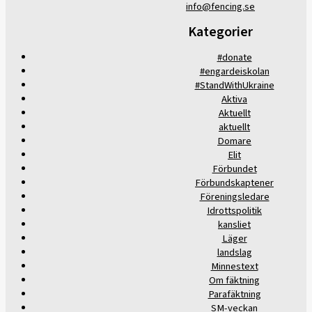
info@fencing.se
Kategorier
#donate
#engardeiskolan
#StandWithUkraine
Aktiva
Aktuellt
aktuellt
Domare
Elit
Förbundet
Förbundskaptener
Föreningsledare
Idrottspolitik
kansliet
Läger
landslag
Minnestext
Om fäktning
Parafäktning
SM-veckan