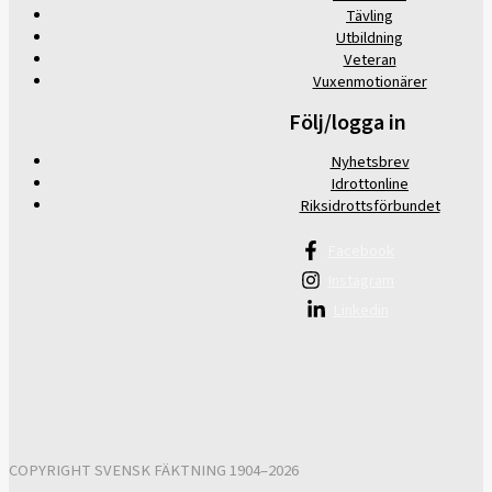
Tävling
Utbildning
Veteran
Vuxenmotionärer
Följ/logga in
Nyhetsbrev
Idrottonline
Riksidrottsförbundet
Facebook
Instagram
Linkedin
COPYRIGHT SVENSK FÄKTNING 1904–2026