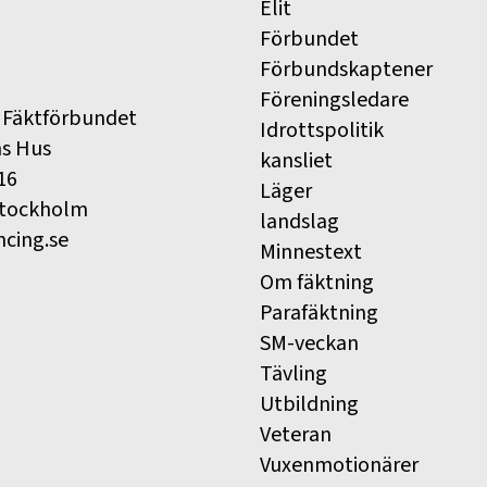
Elit
Förbundet
Förbundskaptener
Föreningsledare
 Fäktförbundet
Idrottspolitik
ns Hus
kansliet
16
Läger
Stockholm
landslag
ncing.se
Minnestext
Om fäktning
Parafäktning
SM-veckan
Tävling
Utbildning
Veteran
Vuxenmotionärer