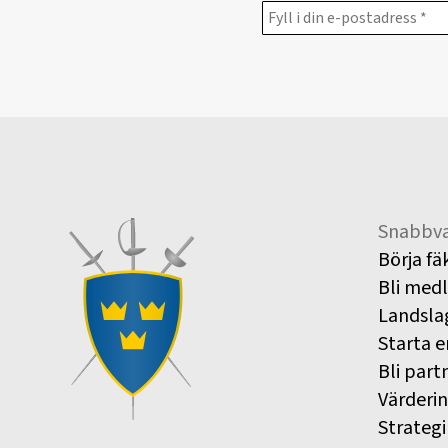
Snabbva
Börja fä
Bli med
Landsla
Starta e
Bli part
Värderi
Strategi