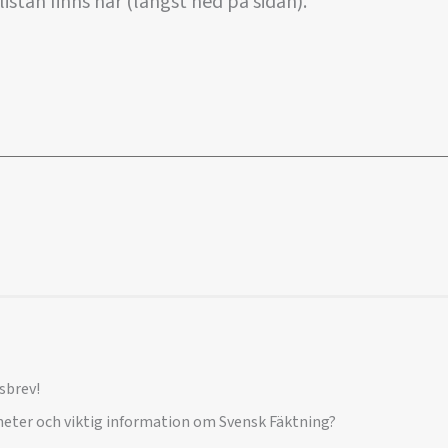
stan finns här (längst ned på sidan).
sbrev!
yheter och viktig information om Svensk Fäktning?