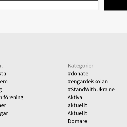
l
Kategorier
kta
#donate
lem
#engardeiskolan
g
#StandWithUkraine
n förening
Aktiva
ner
aktuellt
ngar
Aktuellt
Domare