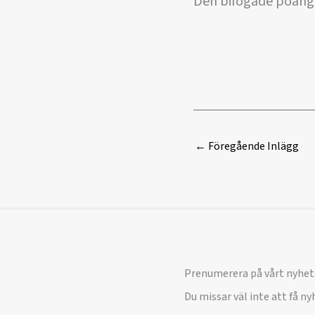
Den bifogade poängli
←
Föregående Inlägg
Prenumerera på vårt nyhet
Du missar väl inte att få n