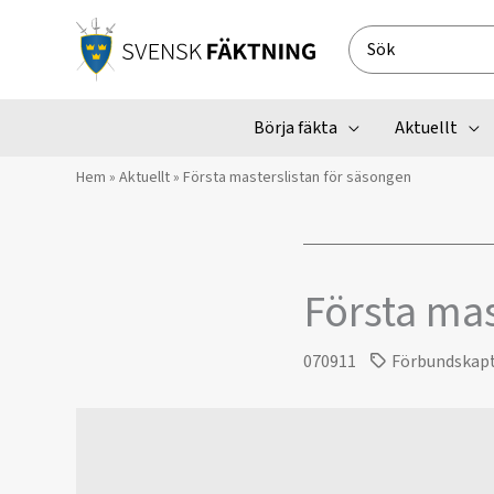
Hoppa
till
Search
innehåll
for:
Börja fäkta
Aktuellt
Hem
»
Aktuellt
»
Första masterslistan för säsongen
Första mas
070911
Förbundskap