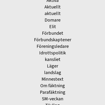
Aktiva
Aktuellt
aktuellt
Domare
Elit
Förbundet
Förbundskaptener
Föreningsledare
Idrottspolitik
kansliet
Läger
landslag
Minnestext
Om fäktning
Parafäktning
SM-veckan