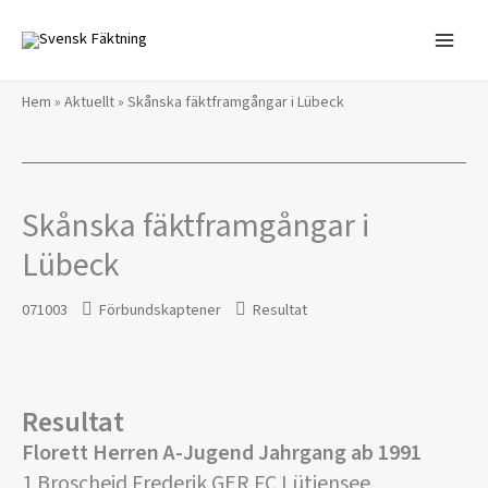
Hoppa
till
innehåll
Hem
»
Aktuellt
»
Skånska fäktframgångar i Lübeck
Skånska fäktframgångar i
Lübeck
071003
Förbundskaptener
Resultat
Resultat
Florett Herren A-Jugend Jahrgang ab 1991
1 Broscheid Frederik GER FC Lütjensee