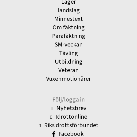
Läger
landslag
Minnestext
Om fäktning
Parafäktning
SM-veckan
Tävling
Utbildning
Veteran
Vuxenmotionärer
Följ/logga in
Nyhetsbrev
Idrottonline
Riksidrottsförbundet
Facebook