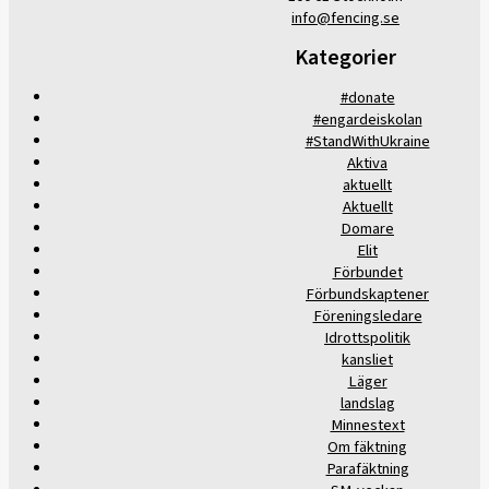
info@fencing.se
Kategorier
#donate
#engardeiskolan
#StandWithUkraine
Aktiva
aktuellt
Aktuellt
Domare
Elit
Förbundet
Förbundskaptener
Föreningsledare
Idrottspolitik
kansliet
Läger
landslag
Minnestext
Om fäktning
Parafäktning