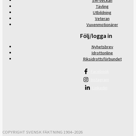
SM-veckan
Tävling
Utbildning
Veteran
Vuxenmotionärer
Följ/logga in
Nyhetsbrev
Idrottonline
Riksidrottsförbundet
Facebook
Instagram
Linkedin
COPYRIGHT SVENSK FÄKTNING 1904–2026