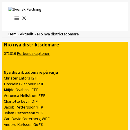
Hoppa
till
innehåll
Hem
»
Aktuellt
»
Nio nya distriktsdomare
Nio nya distriktsdomare
071016
Förbundskaptener
Nya distriktsdomare på värja
Christer Enfors I2 IF
Hossein Gilanpour I2 IF
Müjde Ovabasli FFF
Veronica Hellström FFF
Charlotte Levin DIF
Jacob Pettersson YFK
Johan Pettersson YFK
Carl David Österberg WFF
Anders Karlsson GoFK