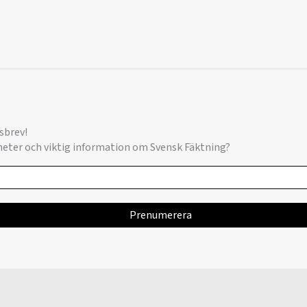
sbrev!
yheter och viktig information om Svensk Fäktning?