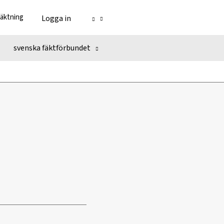
fäktning
Logga in
svenska fäktförbundet