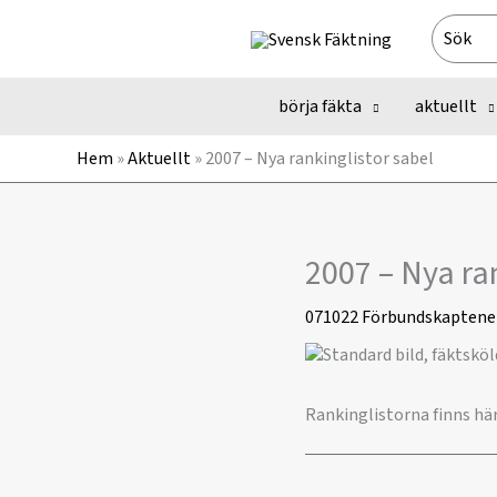
Hoppa
Search
till
for:
innehåll
börja fäkta
aktuellt
Hem
»
Aktuellt
»
2007 – Nya rankinglistor sabel
2007 – Nya ran
071022
Förbundskaptene
Rankinglistorna finns hä