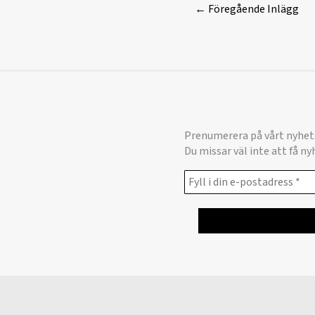
←
Föregående Inlägg
Prenumerera på vårt nyhet
Du missar väl inte att få n