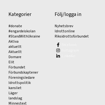
Kategorier
Följ/logga in
#donate
Nyhetsbrev
#engardeiskolan
Idrottonline
#StandWithUkraine
Riksidrottsförbundet
Aktiva
Facebook
aktuellt
Instagram
Aktuellt
Linkedin
Domare
Elit
Förbundet
Förbundskaptener
Föreningsledare
Idrottspolitik
kansliet
Läger
landslag
Minnestext