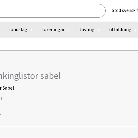
Stöd svensk 
landslag
föreningar
tävling
utbildning
kinglistor sabel
r
Sabel
r