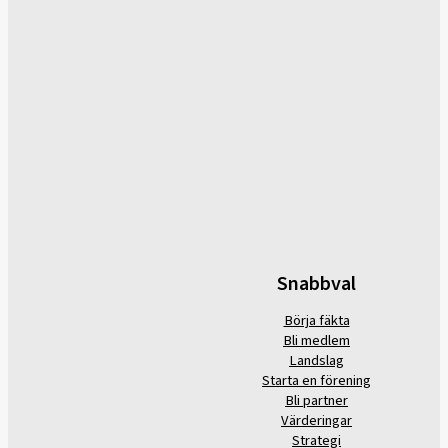
Snabbval
Börja fäkta
Bli medlem
Landslag
Starta en förening
Bli partner
Värderingar
Strategi