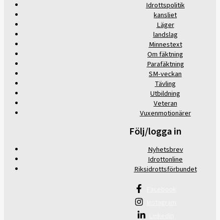
Idrottspolitik
kansliet
Läger
landslag
Minnestext
Om fäktning
Parafäktning
SM-veckan
Tävling
Utbildning
Veteran
Vuxenmotionärer
Följ/logga in
Nyhetsbrev
Idrottonline
Riksidrottsförbundet
Facebook
Instagram
Linkedin