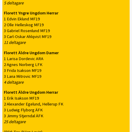
5 deltagare
Florett Yngre Ungdom Herrar
1 Edvin Eklund MF19
2 Olle Helleskog MF19
3 Gabriel Rosenlund MF19
3 Carl-Oskar Ahlqvist MF19
11 deltagare
Florett Äldre Ungdom Damer
1 Larisa Dordevic ARA
2 Agnes Norberg LFK
3 Frida Isakson MF19
3 Lana Mitrovic MF19
4 deltagare
Florett Äldre Ungdom Herrar
1 Erik Isakson MF19
2 Alexander Egelund, Hellerup FK
3 Ludwig Flyborg ÄFK
3 Jimmy Stjerndal ÄFK
25 deltagare