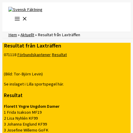
Hoppa
till
innehåll
Hem
»
Aktuellt
»
Resultat från Laxträffen
Resultat från Laxträffen
071118
Förbundskaptener
Resultat
(Bild: Tor-Björn Levin)
Se inslaget i Lilla sportspegel här.
Resultat
Florett Yngre Ungdom Damer
1 Frida Isakson MF19
2 Lisa Nyhlén KF99
3 Johanna Englund KF99
3 Josefine Willemo GoFK