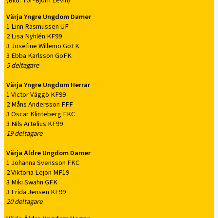
(Bild: Tor-Björn Levin)
Värja Yngre Ungdom Damer
1 Linn Rasmussen UF
2 Lisa Nyhlén KF99
3 Josefine Willemo GoFK
3 Ebba Karlsson GoFK
5 deltagare
Värja Yngre Ungdom Herrar
1 Victor Väggö KF99
2 Måns Andersson FFF
3 Oscar Klinteberg FKC
3 Nils Artelius KF99
19 deltagare
Värja Äldre Ungdom Damer
1 Johanna Svensson FKC
2 Viktoria Lejon MF19
3 Miki Swahn GFK
3 Frida Jensen KF99
20 deltagare