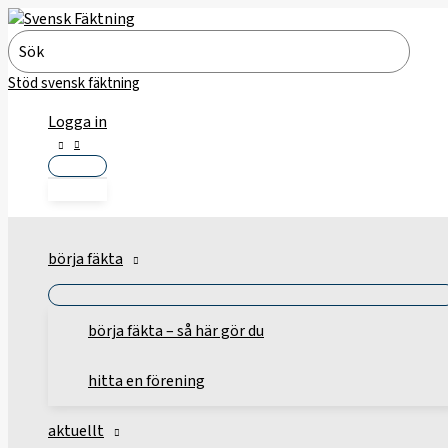
Hoppa
till
Search
innehåll
for:
Stöd svensk fäktning
Logga in
börja fäkta
börja fäkta – så här gör du
hitta en förening
aktuellt