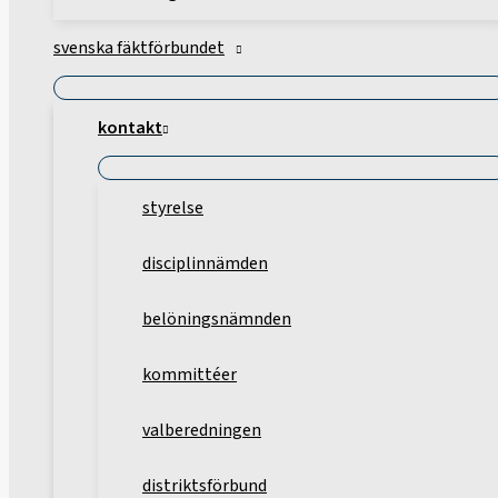
svenska fäktförbundet
kontakt
styrelse
disciplinnämden
belöningsnämnden
kommittéer
valberedningen
distriktsförbund