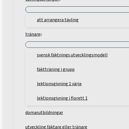
att arrangera tävling
tränare
svensk fäktnings utvecklingsmodell
fäktträning i grupp
lektionsgivning 1 värja
lektionsgivning i florett 1
domarutbildningar
utveckling fäktare eller tränare