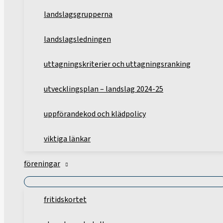
landslagsgrupperna
landslagsledningen
uttagningskriterier och uttagningsranking
utvecklingsplan – landslag 2024-25
uppförandekod och klädpolicy
viktiga länkar
föreningar
fritidskortet