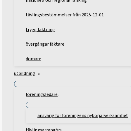
nationell och regional ranking
tävlingsbestämmelser från 2025-12-01
trygg fäktning
övergångar fäktare
domare
utbildning
föreningsledare
ansvarig för föreningens nybörjarverksamhet
tävlingsarrangör