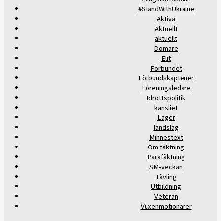
#StandWithUkraine
Aktiva
Aktuellt
aktuellt
Domare
Elit
Förbundet
Förbundskaptener
Föreningsledare
Idrottspolitik
kansliet
Läger
landslag
Minnestext
Om fäktning
Parafäktning
SM-veckan
Tävling
Utbildning
Veteran
Vuxenmotionärer