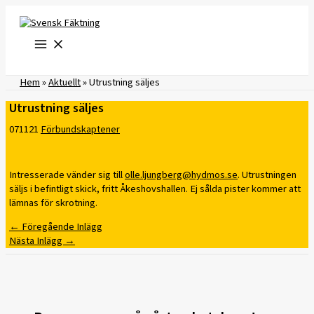
Hoppa
till
innehåll
Hem
»
Aktuellt
»
Utrustning säljes
Utrustning säljes
071121
Förbundskaptener
Intresserade vänder sig till
olle.ljungberg@hydmos.se
. Utrustningen
säljs i befintligt skick, fritt Åkeshovshallen. Ej sålda pister kommer att
lämnas för skrotning.
←
Föregående Inlägg
Nästa Inlägg
→