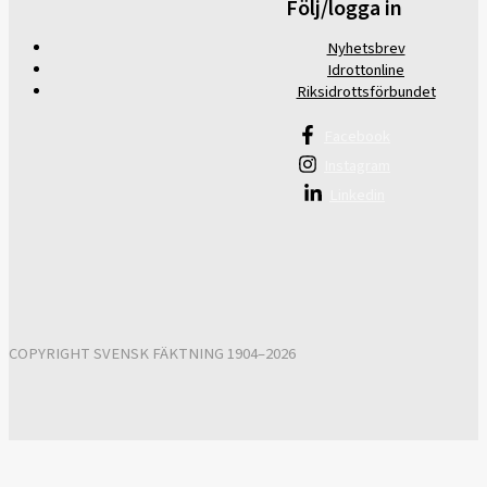
Följ/logga in
Nyhetsbrev
Idrottonline
Riksidrottsförbundet
Facebook
Instagram
Linkedin
COPYRIGHT SVENSK FÄKTNING 1904–2026