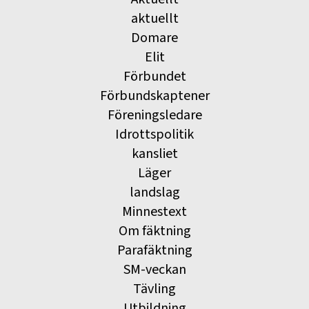
aktuellt
Domare
Elit
Förbundet
Förbundskaptener
Föreningsledare
Idrottspolitik
kansliet
Läger
landslag
Minnestext
Om fäktning
Parafäktning
SM-veckan
Tävling
Utbildning