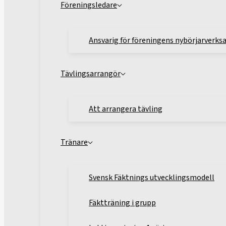
Föreningsledare
Ansvarig för föreningens nybörjarverk
Tävlingsarrangör
Att arrangera tävling
Tränare
Svensk Fäktnings utvecklingsmodell
Fäktträning i grupp