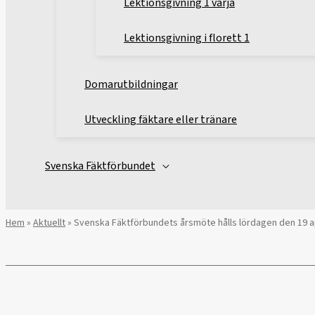
Lektionsgivning 1 värja
Lektionsgivning i florett 1
Domarutbildningar
Utveckling fäktare eller tränare
Svenska Fäktförbundet
Hem
»
Aktuellt
»
Svenska Fäktförbundets årsmöte hålls lördagen den 19 ap