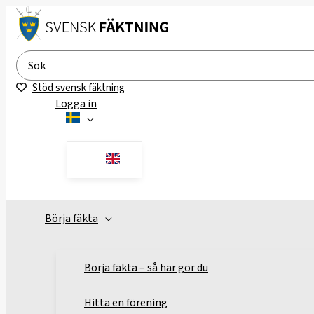
Hoppa
till
innehåll
Search
for:
Stöd svensk fäktning
Logga in
Börja fäkta
Börja fäkta – så här gör du
Hitta en förening