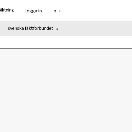
fäktning
Logga in
svenska fäktförbundet