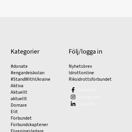
Kategorier
Följ/logga in
#donate
Nyhetsbrev
#engardeiskolan
Idrottonline
#StandWithUkraine
Riksidrottsförbundet
Aktiva
Facebook
Aktuellt
Instagram
aktuellt
Linkedin
Domare
Elit
Förbundet
Förbundskaptener
Föreningsledare