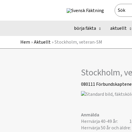
Hoppa
Search
till
for:
innehåll
börja fäkta
aktuellt
Hem
»
Aktuellt
»
Stockholm, veteran-SM
Stockholm, v
080111
Förbundskaptene
Anmälda
Herrvärja 40-49 år: 10
Herrvärja 50 år och äldre