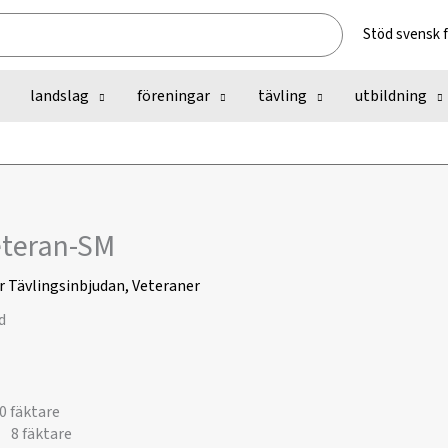
Stöd svensk 
landslag
föreningar
tävling
utbildning
eteran-SM
r
Tävlingsinbjudan
,
Veteraner
 fäktare
: 8 fäktare