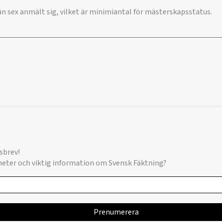
e än sex anmält sig, vilket är minimiantal för mästerskapsstatus.
sbrev!
yheter och viktig information om Svensk Fäktning?