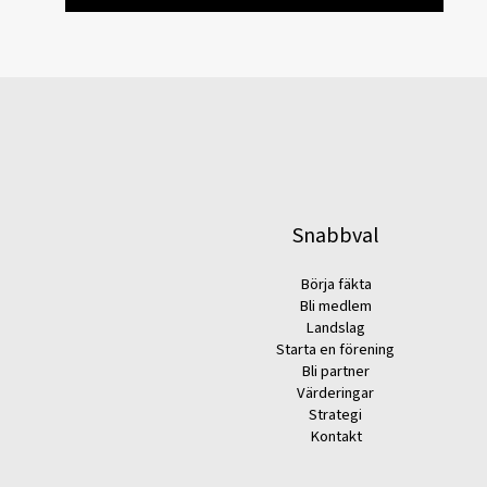
Snabbval
Börja fäkta
Bli medlem
Landslag
Starta en förening
Bli partner
Värderingar
Strategi
Kontakt