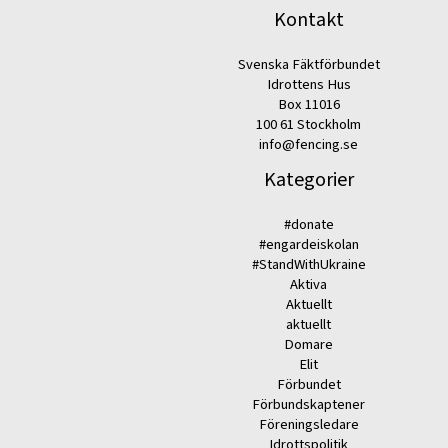
Kontakt
Svenska Fäktförbundet
Idrottens Hus
Box 11016
100 61 Stockholm
info@fencing.se
Kategorier
#donate
#engardeiskolan
#StandWithUkraine
Aktiva
Aktuellt
aktuellt
Domare
Elit
Förbundet
Förbundskaptener
Föreningsledare
Idrottspolitik