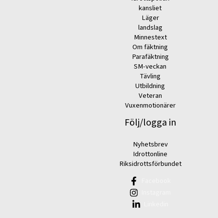
kansliet
Läger
landslag
Minnestext
Om fäktning
Parafäktning
SM-veckan
Tävling
Utbildning
Veteran
Vuxenmotionärer
Följ/logga in
Nyhetsbrev
Idrottonline
Riksidrottsförbundet
Facebook
Instagram
Linkedin