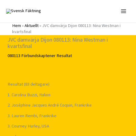
Hoppa
till
innehåll
Hem
»
Aktuellt
»
JVC damvärja Dijon 080113: Nina Westman i
kvartsfinal
JVC damvärja Dijon 080113: Nina Westman i
kvartsfinal
080113
Förbundskaptener
Resultat
Resultat (83 deltagare)
1. Carolina Buzzi, Italien
2. Joséphine Jacques André Coquin, Frankrike
3. Lauren Rembi, Frankrike
3. Courney Hurley, USA