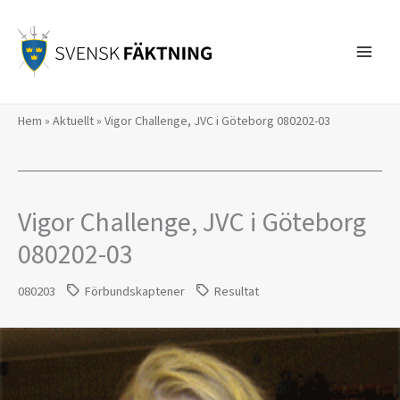
Hoppa
till
innehåll
Hem
»
Aktuellt
»
Vigor Challenge, JVC i Göteborg 080202-03
Vigor Challenge, JVC i Göteborg
080202-03
080203
Förbundskaptener
Resultat