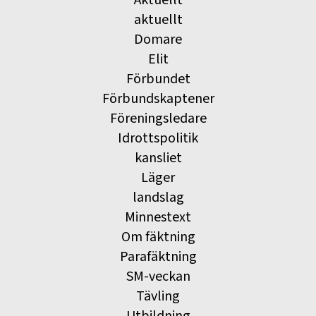
Aktuellt
aktuellt
Domare
Elit
Förbundet
Förbundskaptener
Föreningsledare
Idrottspolitik
kansliet
Läger
landslag
Minnestext
Om fäktning
Parafäktning
SM-veckan
Tävling