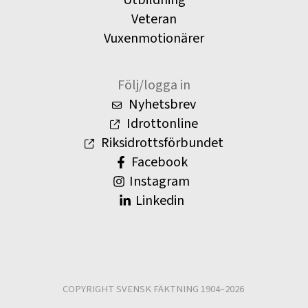
Utbildning
Veteran
Vuxenmotionärer
Följ/logga in
Nyhetsbrev
Idrottonline
Riksidrottsförbundet
Facebook
Instagram
Linkedin
COPYRIGHT SVENSK FÄKTNING 1904–2026