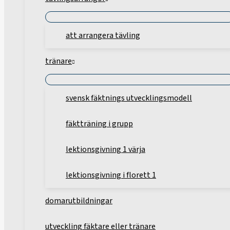
att arrangera tävling
tränare
svensk fäktnings utvecklingsmodell
fäktträning i grupp
lektionsgivning 1 värja
lektionsgivning i florett 1
domarutbildningar
utveckling fäktare eller tränare