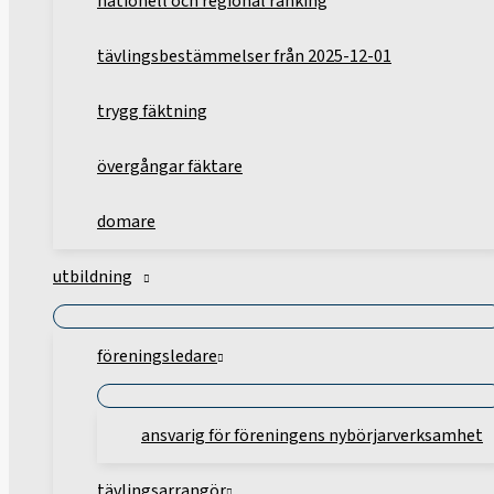
nationell och regional ranking
tävlingsbestämmelser från 2025-12-01
trygg fäktning
övergångar fäktare
domare
utbildning
föreningsledare
ansvarig för föreningens nybörjarverksamhet
tävlingsarrangör