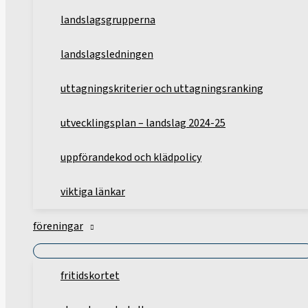
landslagsgrupperna
landslagsledningen
uttagningskriterier och uttagningsranking
utvecklingsplan – landslag 2024-25
uppförandekod och klädpolicy
viktiga länkar
föreningar
fritidskortet