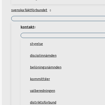
svenska fäktförbundet
kontakt
styrelse
disciplinnämden
belöningsnämnden
kommittéer
valberedningen
distriktsförbund