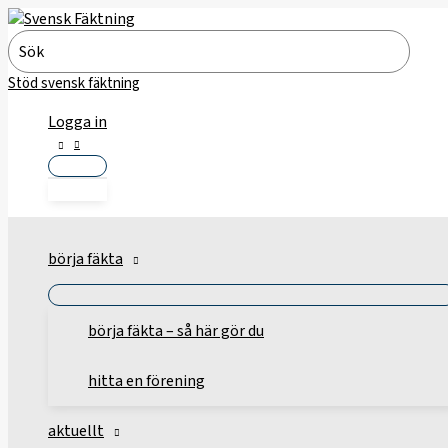
Hoppa
till
Search
innehåll
for:
Stöd svensk fäktning
Logga in
börja fäkta
börja fäkta – så här gör du
hitta en förening
aktuellt