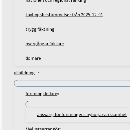
nationell och regional ranking
tävlingsbestämmelser från 2025-12-01
trygg fäktning
övergångar fäktare
domare
utbildning
föreningsledare
ansvarig för föreningens nybörjarverksamhet
tävlingsarrangör