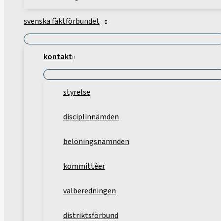
svenska fäktförbundet
kontakt
styrelse
disciplinnämden
belöningsnämnden
kommittéer
valberedningen
distriktsförbund