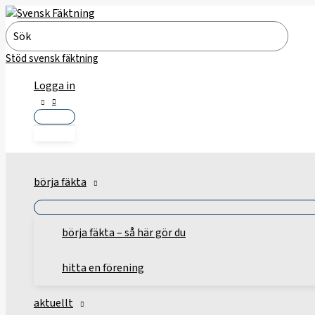
Hoppa
till
Search
innehåll
for:
Stöd svensk fäktning
Logga in
börja fäkta
börja fäkta – så här gör du
hitta en förening
aktuellt