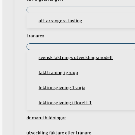
att arrangera tävling
tränare
svensk fäktnings utvecklingsmodell
fäktträning i grupp
lektionsgivning 1 värja
lektionsgivning i florett 1
domarutbildningar
utveckling fäktare eller tränare