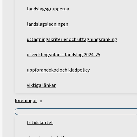
landslagsgrupperna
landslagsledningen
uttagningskriterier och uttagningsranking
utvecklingsplan – landslag 2024-25
uppförandekod och klädpolicy
viktiga länkar
föreningar
fritidskortet