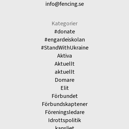
info@fencing.se
Kategorier
#donate
#engardeiskolan
#StandWithUkraine
Aktiva
Aktuellt
aktuellt
Domare
Elit
Förbundet
Förbundskaptener
Föreningsledare
Idrottspolitik
kansliet