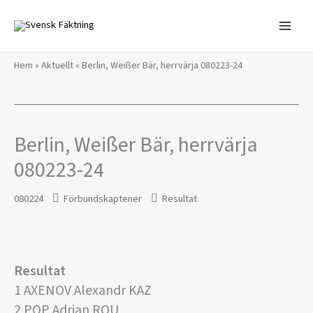
Hoppa
till
innehåll
Hem
»
Aktuellt
»
Berlin, Weißer Bär, herrvärja 080223-24
Berlin, Weißer Bär, herrvärja
080223-24
080224
Förbundskaptener
Resultat
Resultat
1 AXENOV Alexandr KAZ
2 POP Adrian ROU