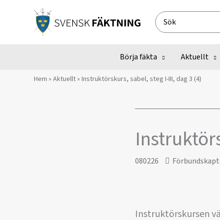
Hoppa
till
Search
innehåll
for:
Börja fäkta
Aktuellt
Hem
»
Aktuellt
»
Instruktörskurs, sabel, steg I-III, dag 3 (4)
Instruktörs
080226
Förbundskapt
Instruktörskursen vä