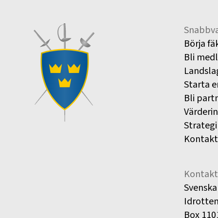
Snabbva
Börja fä
Bli med
Landsla
Starta e
Bli part
Värderi
Strategi
Kontakt
Kontakt
Svenska
Idrotte
Box 110