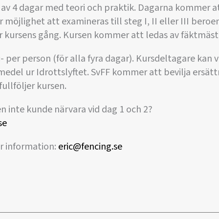
av 4 dagar med teori och praktik. Dagarna kommer att
 möjlighet att examineras till steg I, II eller III ber
r kursens gång. Kursen kommer att ledas av fäktmästa
- per person (för alla fyra dagar). Kursdeltagare kan v
medel ur Idrottslyftet. SvFF kommer att bevilja ersätt
ullföljer kursen.
en inte kunde närvara vid dag 1 och 2?
se
r information:
eric@fencing.se