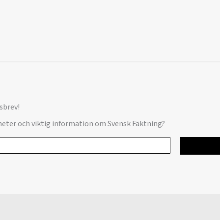
sbrev!
yheter och viktig information om Svensk Fäktning?