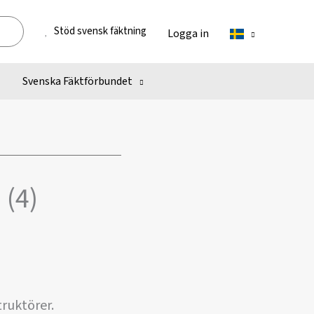
Stöd svensk fäktning
Logga in
Svenska Fäktförbundet
 (4)
truktörer.