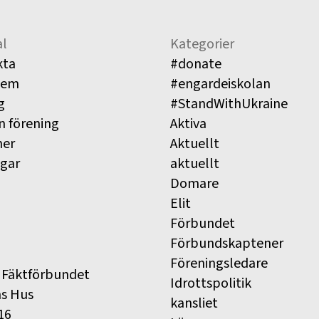
l
Kategorier
kta
#donate
lem
#engardeiskolan
g
#StandWithUkraine
n förening
Aktiva
ner
Aktuellt
ngar
aktuellt
Domare
Elit
Förbundet
Förbundskaptener
Föreningsledare
 Fäktförbundet
Idrottspolitik
ns Hus
kansliet
16