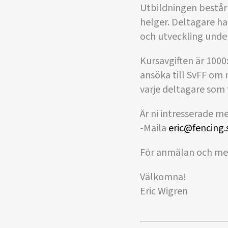
Utbildningen består 
helger. Deltagare har
och utveckling unde
Kursavgiften är 1000:
ansöka till SvFF om 
varje deltagare som f
Är ni intresserade m
-Maila
eric@fencing.
För anmälan och me
Välkomna!
Eric Wigren