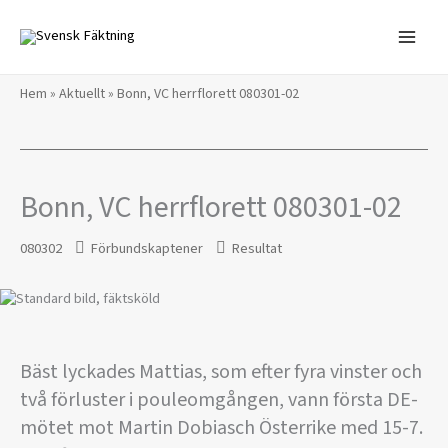
Hoppa
till
innehåll
Hem
»
Aktuellt
»
Bonn, VC herrflorett 080301-02
Bonn, VC herrflorett 080301-02
080302
Förbundskaptener
Resultat
Bäst lyckades Mattias, som efter fyra vinster och
två förluster i pouleomgången, vann första DE-
mötet mot Martin Dobiasch Österrike med 15-7.