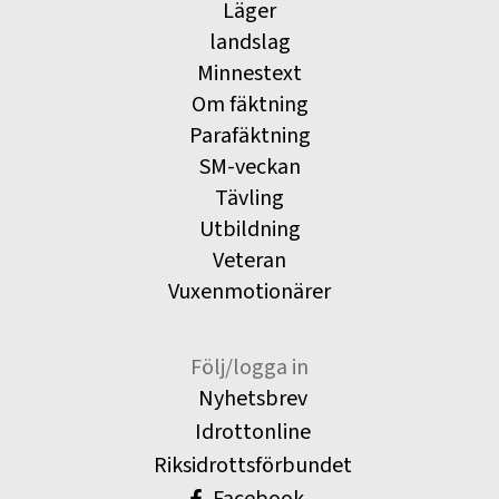
Läger
landslag
Minnestext
Om fäktning
Parafäktning
SM-veckan
Tävling
Utbildning
Veteran
Vuxenmotionärer
Följ/logga in
Nyhetsbrev
Idrottonline
Riksidrottsförbundet
Facebook