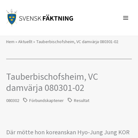
Hoppa
till
innehåll
Hem
»
Aktuellt
»
Tauberbischofsheim, VC damvärja 080301-02
Tauberbischofsheim, VC
damvärja 080301-02
080302
Förbundskaptener
Resultat
Där mötte hon koreanskan Hyo-Jung Jung KOR