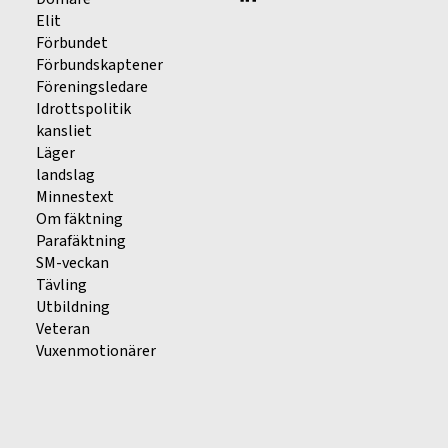
Elit
Förbundet
Förbundskaptener
Föreningsledare
Idrottspolitik
kansliet
Läger
landslag
Minnestext
Om fäktning
Parafäktning
SM-veckan
Tävling
Utbildning
Veteran
Vuxenmotionärer