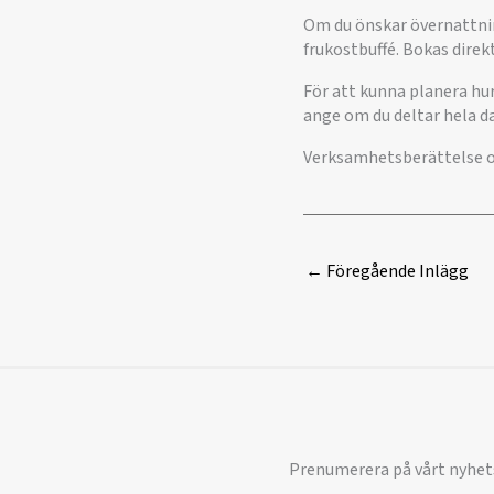
Om du önskar övernattning
frukostbuffé. Bokas direk
För att kunna planera hur
ange om du deltar hela d
Verksamhetsberättelse o
←
Föregående Inlägg
Prenumerera på vårt nyhet