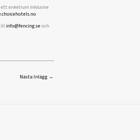
 ett enkelrum inklusive
.choicehotels.no
ill
info@fencing.se
och
Nästa Inlägg
→