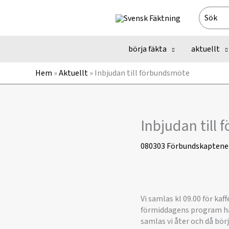
Hoppa
Search
till
for:
innehåll
börja fäkta
aktuellt
Hem
»
Aktuellt
»
Inbjudan till förbundsmöte
Inbjudan till
080303
Förbundskaptene
Vi samlas kl 09.00 för ka
förmiddagens program har
samlas vi åter och då bö