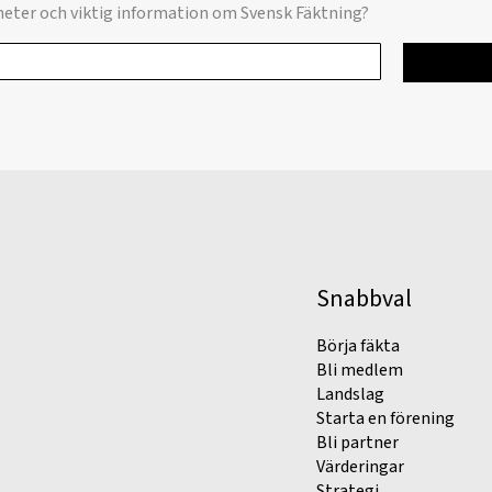
yheter och viktig information om Svensk Fäktning?
Snabbval
Börja fäkta
Bli medlem
Landslag
Starta en förening
Bli partner
Värderingar
Strategi