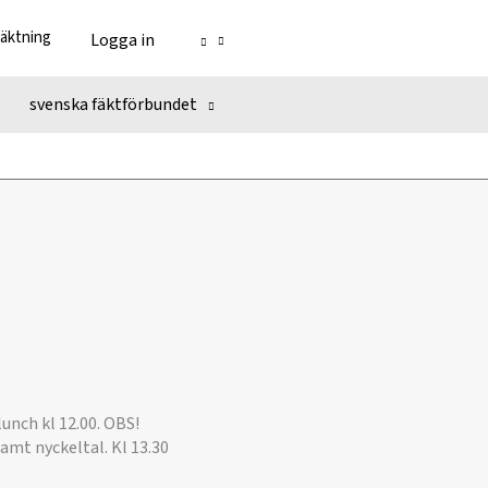
fäktning
Logga in
svenska fäktförbundet
unch kl 12.00. OBS!
amt nyckeltal. Kl 13.30