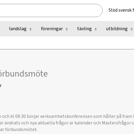
Stöd svensk 
landslag
föreningar
tävling
utbildning
 förbundsmöte
r
ffe och kl 09.30 börjar verksamhetskonferensen som håller på fram l
 ändrats och nya aktuella frågor är kalender och Mastersfrågor s
rjar förbundsmötet.