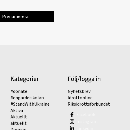
Kategorier
Följ/logga in
#donate
Nyhetsbrev
#engardeiskolan
Idrottonline
#StandWithUkraine
Riksidrottsförbundet
Aktiva
Facebook
Aktuellt
Instagram
aktuellt
Linkedin
Domare