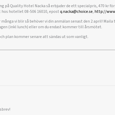
 på Quality Hotel Nacka så erbjuder de ett specialpris, 470 kr för
t hos hotellet 08-506 16010, epost
q.nacka@choice.se
,
http://www
 många vi blir så behöver vi din anmälan senast den 2 april! Maila t
agen (inkl lunch) eller om du endast kommer till årsmötet.
ch plan kommer senare att sändas ut som vanligt.
sbrev!