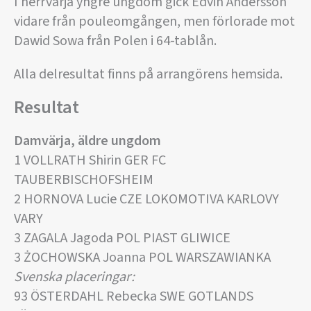
I herrvärja yngre ungdom gick Edvin Andersson
vidare från pouleomgången, men förlorade mot
Dawid Sowa från Polen i 64-tablån.
Alla delresultat finns på arrangörens hemsida.
Resultat
Damvärja, äldre ungdom
1 VOLLRATH Shirin GER FC
TAUBERBISCHOFSHEIM
2 HORNOVA Lucie CZE LOKOMOTIVA KARLOVY
VARY
3 ZAGALA Jagoda POL PIAST GLIWICE
3 ŻOCHOWSKA Joanna POL WARSZAWIANKA
Svenska placeringar:
93 ÖSTERDAHL Rebecka SWE GOTLANDS