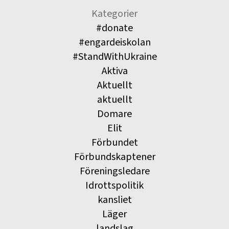
Kategorier
#donate
#engardeiskolan
#StandWithUkraine
Aktiva
Aktuellt
aktuellt
Domare
Elit
Förbundet
Förbundskaptener
Föreningsledare
Idrottspolitik
kansliet
Läger
landslag