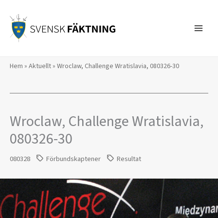
Hoppa
till
innehåll
Hem
»
Aktuellt
»
Wroclaw, Challenge Wratislavia, 080326-30
Wroclaw, Challenge Wratislavia,
080326-30
080328
Förbundskaptener
Resultat