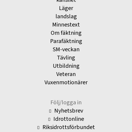
kansliet
Läger
landslag
Minnestext
Om fäktning
Parafäktning
SM-veckan
Tävling
Utbildning
Veteran
Vuxenmotionärer
Följ/logga in
Nyhetsbrev
Idrottonline
Riksidrottsförbundet