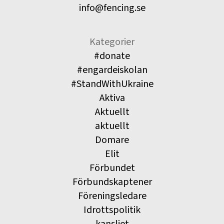
info@fencing.se
Kategorier
#donate
#engardeiskolan
#StandWithUkraine
Aktiva
Aktuellt
aktuellt
Domare
Elit
Förbundet
Förbundskaptener
Föreningsledare
Idrottspolitik