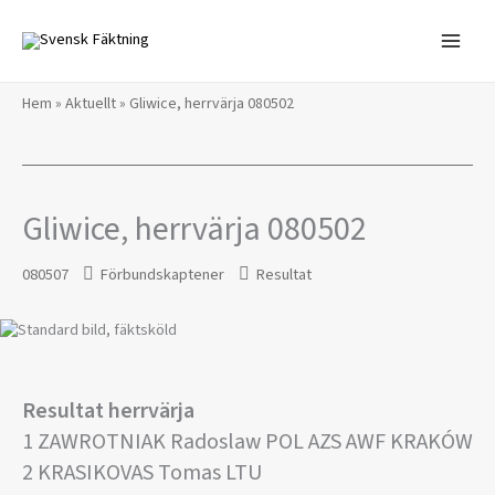
Hoppa
till
innehåll
Hem
»
Aktuellt
»
Gliwice, herrvärja 080502
Gliwice, herrvärja 080502
080507
Förbundskaptener
Resultat
Resultat herrvärja
1 ZAWROTNIAK Radoslaw POL AZS AWF KRAKÓW
2 KRASIKOVAS Tomas LTU