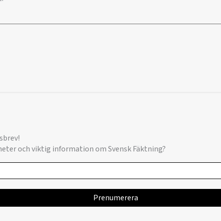
sbrev!
yheter och viktig information om Svensk Fäktning?