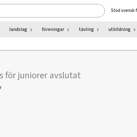
Stöd svensk 
landslag
föreningar
tävling
utbildning
 för juniorer avslutat
r