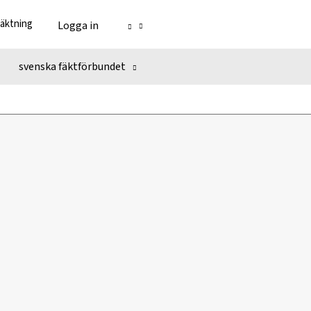
fäktning
Logga in
svenska fäktförbundet