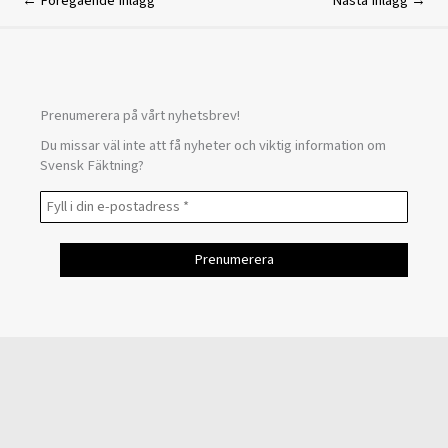
←
Föregående Inlägg
Nästa Inlägg
→
Prenumerera på vårt nyhetsbrev!
Du missar väl inte att få nyheter och viktig information om
Svensk Fäktning?