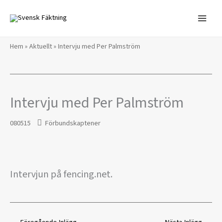
Hoppa
till
innehåll
Hem
»
Aktuellt
»
Intervju med Per Palmström
Intervju med Per Palmström
080515
Förbundskaptener
Intervjun på fencing.net.