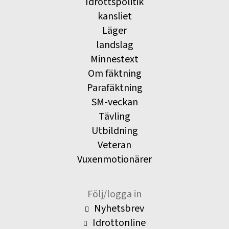
Idrottspolitik
kansliet
Läger
landslag
Minnestext
Om fäktning
Parafäktning
SM-veckan
Tävling
Utbildning
Veteran
Vuxenmotionärer
Följ/logga in
Nyhetsbrev
Idrottonline