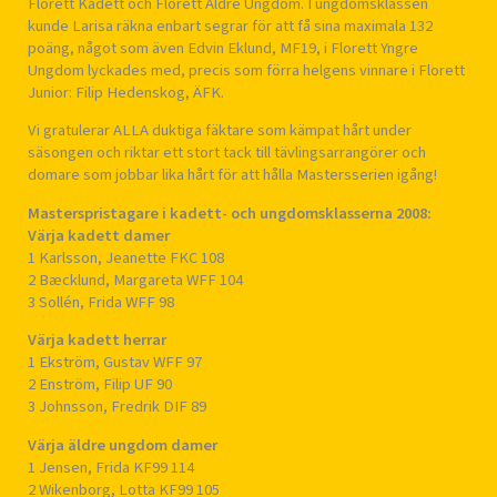
Florett Kadett och Florett Äldre Ungdom. I ungdomsklassen
kunde Larisa räkna enbart segrar för att få sina maximala 132
poäng, något som även Edvin Eklund, MF19, i Florett Yngre
Ungdom lyckades med, precis som förra helgens vinnare i Florett
Junior: Filip Hedenskog, ÄFK.
Vi gratulerar ALLA duktiga fäktare som kämpat hårt under
säsongen och riktar ett stort tack till tävlingsarrangörer och
domare som jobbar lika hårt för att hålla Mastersserien igång!
Masterspristagare i kadett- och ungdomsklasserna 2008:
Värja kadett damer
1 Karlsson, Jeanette FKC 108
2 Bæcklund, Margareta WFF 104
3 Sollén, Frida WFF 98
Värja kadett herrar
1 Ekström, Gustav WFF 97
2 Enström, Filip UF 90
3 Johnsson, Fredrik DIF 89
Värja äldre ungdom damer
1 Jensen, Frida KF99 114
2 Wikenborg, Lotta KF99 105