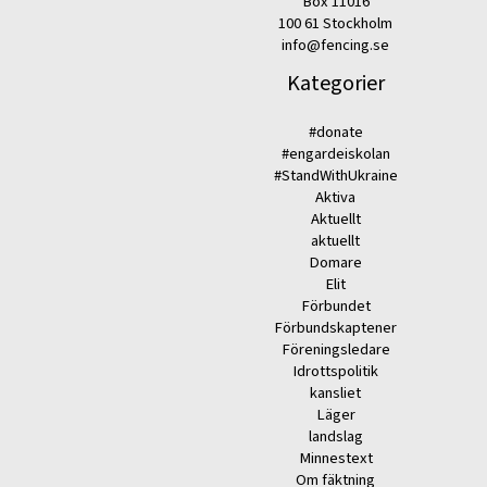
Box 11016
100 61 Stockholm
info@fencing.se
Kategorier
#donate
#engardeiskolan
#StandWithUkraine
Aktiva
Aktuellt
aktuellt
Domare
Elit
Förbundet
Förbundskaptener
Föreningsledare
Idrottspolitik
kansliet
Läger
landslag
Minnestext
Om fäktning