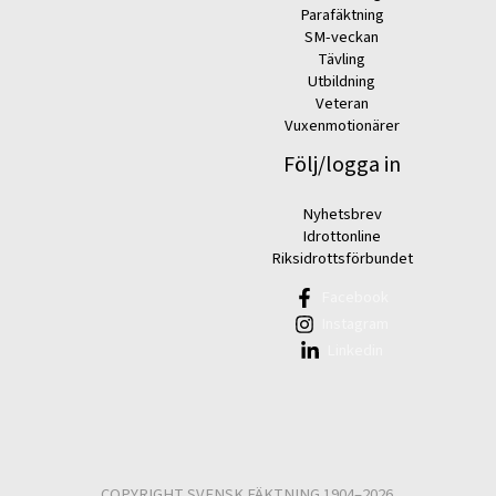
Parafäktning
SM-veckan
Tävling
Utbildning
Veteran
Vuxenmotionärer
Följ/logga in
Nyhetsbrev
Idrottonline
Riksidrottsförbundet
Facebook
Instagram
Linkedin
COPYRIGHT SVENSK FÄKTNING 1904–2026