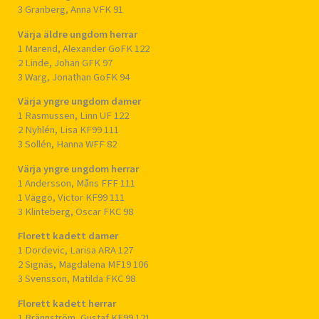
3 Granberg, Anna VFK 91
Värja äldre ungdom herrar
1 Marend, Alexander GoFK 122
2 Linde, Johan GFK 97
3 Warg, Jonathan GoFK 94
Värja yngre ungdom damer
1 Rasmussen, Linn UF 122
2 Nyhlén, Lisa KF99 111
3 Sollén, Hanna WFF 82
Värja yngre ungdom herrar
1 Andersson, Måns FFF 111
1 Väggö, Victor KF99 111
3 Klinteberg, Oscar FKC 98
Florett kadett damer
1 Dordevic, Larisa ARA 127
2 Signäs, Magdalena MF19 106
3 Svensson, Matilda FKC 98
Florett kadett herrar
1 Brännström, Gustaf KF99 121