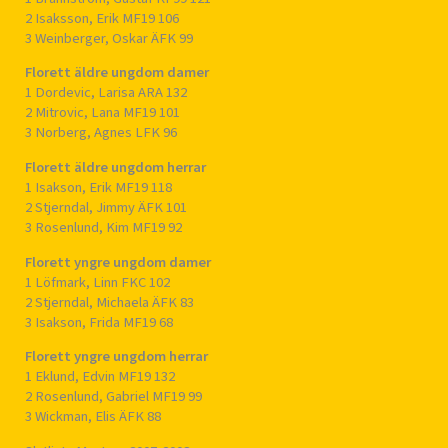
2 Isaksson, Erik MF19 106
3 Weinberger, Oskar ÄFK 99
Florett äldre ungdom damer
1 Dordevic, Larisa ARA 132
2 Mitrovic, Lana MF19 101
3 Norberg, Agnes LFK 96
Florett äldre ungdom herrar
1 Isakson, Erik MF19 118
2 Stjerndal, Jimmy ÄFK 101
3 Rosenlund, Kim MF19 92
Florett yngre ungdom damer
1 Löfmark, Linn FKC 102
2 Stjerndal, Michaela ÄFK 83
3 Isakson, Frida MF19 68
Florett yngre ungdom herrar
1 Eklund, Edvin MF19 132
2 Rosenlund, Gabriel MF19 99
3 Wickman, Elis ÄFK 88