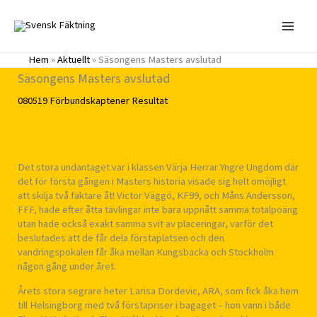
Hoppa
till
innehåll
Hem
»
Aktuellt
»
Säsongens Masters avslutad
Säsongens Masters avslutad
080519
Förbundskaptener
Resultat
Det stora undantaget var i klassen Värja Herrar Yngre Ungdom där
det för första gången i Masters historia visade sig helt omöjligt
att skilja två fäktare åt! Victor Väggö, KF99, och Måns Andersson,
FFF, hade efter åtta tävlingar inte bara uppnått samma totalpoäng
utan hade också exakt samma svit av placeringar, varför det
beslutades att de får dela förstaplatsen och den
vandringspokalen får åka mellan Kungsbacka och Stockholm
någon gång under året.
Årets stora segrare heter Larisa Dordevic, ARA, som fick åka hem
till Helsingborg med två förstapriser i bagaget – hon vann i både