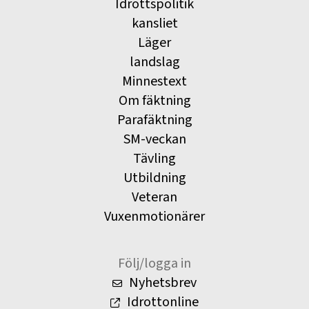
Idrottspolitik
kansliet
Läger
landslag
Minnestext
Om fäktning
Parafäktning
SM-veckan
Tävling
Utbildning
Veteran
Vuxenmotionärer
Följ/logga in
Nyhetsbrev
Idrottonline