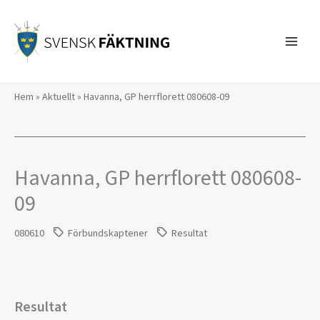
Hoppa
till
innehåll
Hem
»
Aktuellt
»
Havanna, GP herrflorett 080608-09
Havanna, GP herrflorett 080608-
09
080610
Förbundskaptener
Resultat
Resultat