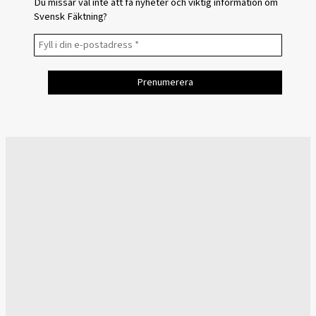
Du missar väl inte att få nyheter och viktig information om
Svensk Fäktning?