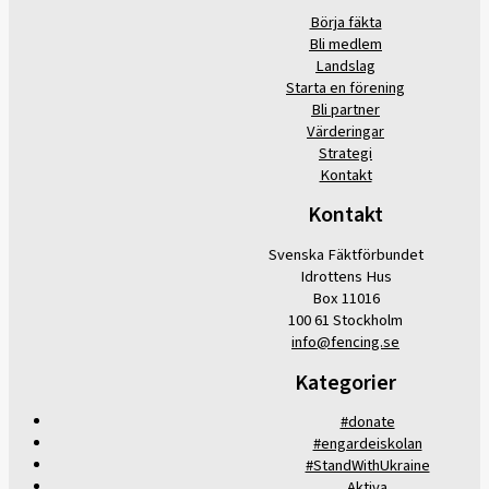
Börja fäkta
Bli medlem
Landslag
Starta en förening
Bli partner
Värderingar
Strategi
Kontakt
Kontakt
Svenska Fäktförbundet
Idrottens Hus
Box 11016
100 61 Stockholm
info@fencing.se
Kategorier
#donate
#engardeiskolan
#StandWithUkraine
Aktiva