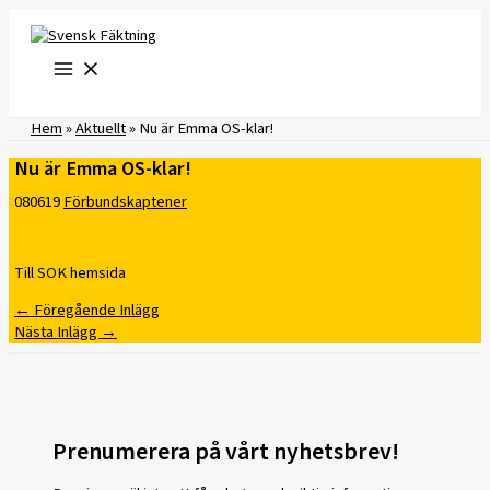
Hoppa
till
innehåll
Hem
»
Aktuellt
»
Nu är Emma OS-klar!
Nu är Emma OS-klar!
080619
Förbundskaptener
Till SOK hemsida
←
Föregående Inlägg
Nästa Inlägg
→
Prenumerera på vårt nyhetsbrev!