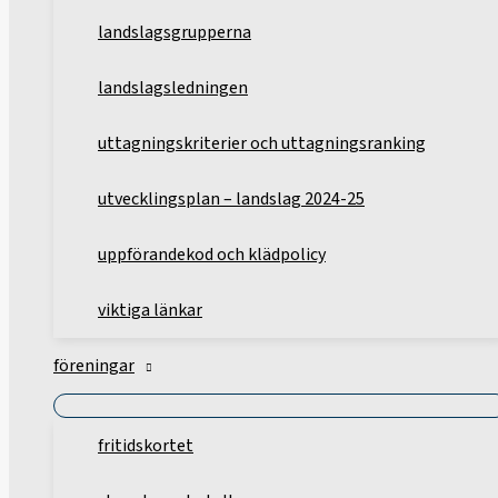
landslagsgrupperna
landslagsledningen
uttagningskriterier och uttagningsranking
utvecklingsplan – landslag 2024-25
uppförandekod och klädpolicy
viktiga länkar
föreningar
fritidskortet