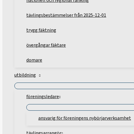
nationell och regional ranking
tävlingsbestämmelser från 2025-12-01
trygg fäktning
övergångar fäktare
domare
utbildning
föreningsledare
ansvarig för föreningens nybörjarverksamhet
tävlingsarrangör