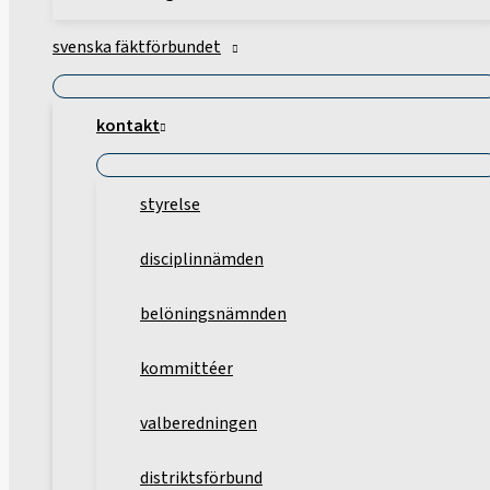
svenska fäktförbundet
kontakt
styrelse
disciplinnämden
belöningsnämnden
kommittéer
valberedningen
distriktsförbund