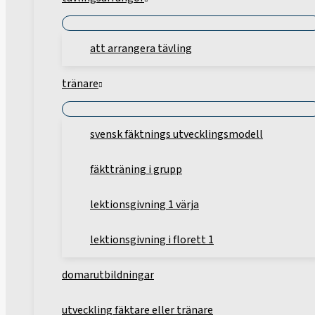
att arrangera tävling
tränare
svensk fäktnings utvecklingsmodell
fäktträning i grupp
lektionsgivning 1 värja
lektionsgivning i florett 1
domarutbildningar
utveckling fäktare eller tränare