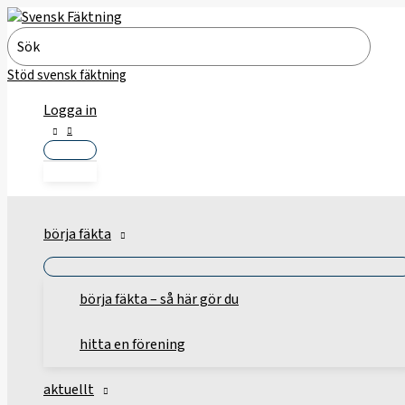
Hoppa
till
Search
innehåll
for:
Stöd svensk fäktning
Logga in
börja fäkta
börja fäkta – så här gör du
hitta en förening
aktuellt