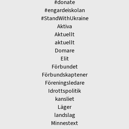
#donate
#engardeiskolan
#StandWithUkraine
Aktiva
Aktuellt
aktuellt
Domare
Elit
Förbundet
Förbundskaptener
Föreningsledare
Idrottspolitik
kansliet
Läger
landslag
Minnestext