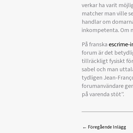
verkar ha varit möjli
matcher man ville 
handlar om domarnas
inkompetenta. Om ma
På franska
escrime-i
forum är det betydli
tillräckligt fysiskt 
sabel och man uttala
tydligen Jean-Franço
forumanvändare ger 
på varenda stöt”.
←
Föregående Inlägg