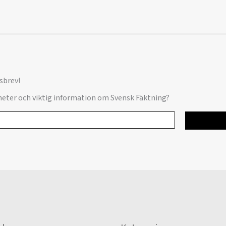
sbrev!
yheter och viktig information om Svensk Fäktning?