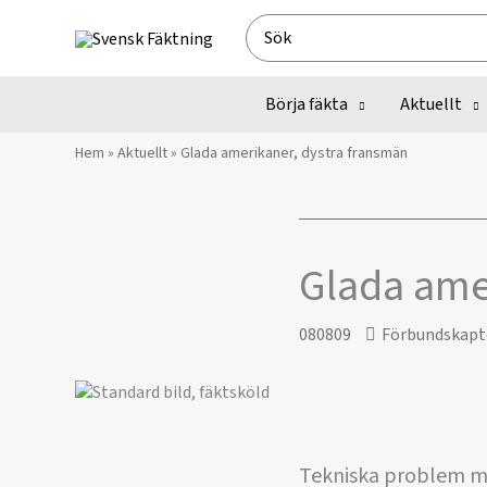
Hoppa
Search
till
for:
innehåll
Börja fäkta
Aktuellt
Hem
»
Aktuellt
»
Glada amerikaner, dystra fransmän
Glada ame
080809
Förbundskapt
Tekniska problem me