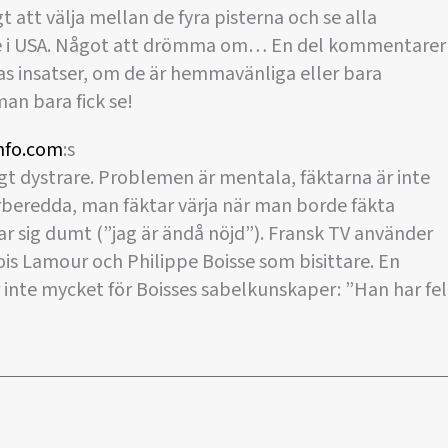
gt att välja mellan de fyra pisterna och se alla
se i USA. Något att drömma om… En del kommentarer
 insatser, om de är hemmavänliga eller bara
n bara fick se!
nfo.com
:s
gt dystrare. Problemen är mentala, fäktarna är inte
förberedda, man fäktar värja när man borde fäkta
r sig dumt (”jag är ändå nöjd”). Fransk TV använder
is Lamour och Philippe Boisse som bisittare. En
inte mycket för Boisses sabelkunskaper: ”Han har fel