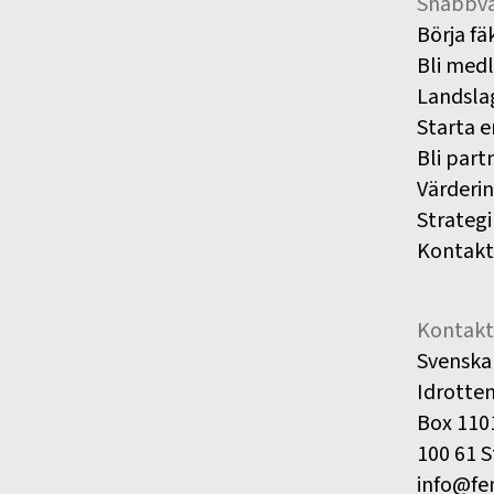
Snabbva
Börja fä
Bli med
Landsla
Starta e
Bli part
Värderi
Strategi
Kontakt
Kontakt
Svenska
Idrotte
Box 110
100 61 
info@fe