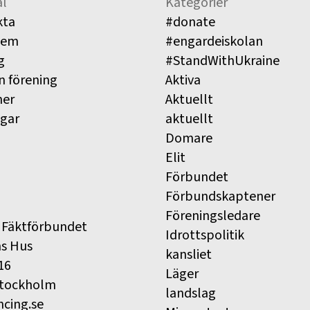
l
Kategorier
kta
#donate
lem
#engardeiskolan
g
#StandWithUkraine
n förening
Aktiva
ner
Aktuellt
ngar
aktuellt
Domare
Elit
Förbundet
Förbundskaptener
Föreningsledare
 Fäktförbundet
Idrottspolitik
ns Hus
kansliet
16
Läger
Stockholm
landslag
ncing.se