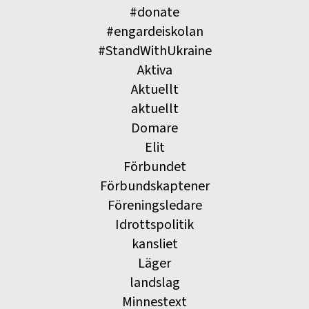
#donate
#engardeiskolan
#StandWithUkraine
Aktiva
Aktuellt
aktuellt
Domare
Elit
Förbundet
Förbundskaptener
Föreningsledare
Idrottspolitik
kansliet
Läger
landslag
Minnestext