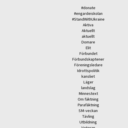
#donate
#engardeiskolan
#StandWithUkraine
Aktiva
Aktuellt
aktuellt
Domare
Elit
Förbundet
Förbundskaptener
Föreningsledare
Idrottspolitik
kansliet
Läger
landslag
Minnestext
Om fäktning
Parafäktning
SM-veckan
Tävling
Utbildning
Veteran