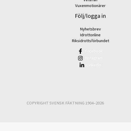
Vuxenmotionärer
Följ/logga in
Nyhetsbrev
Idrottonline
Riksidrottsförbundet
Facebook
Instagram
Linkedin
COPYRIGHT SVENSK FÄKTNING 1904–2026