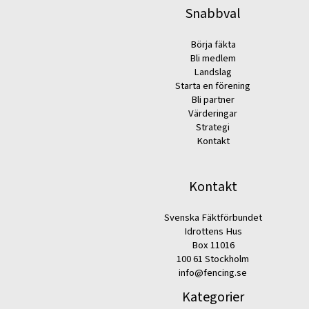
Snabbval
Börja fäkta
Bli medlem
Landslag
Starta en förening
Bli partner
Värderingar
Strategi
Kontakt
Kontakt
Svenska Fäktförbundet
Idrottens Hus
Box 11016
100 61 Stockholm
info@fencing.se
Kategorier