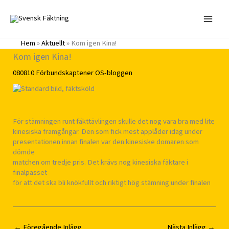
Hoppa
till
innehåll
Hem
»
Aktuellt
»
Kom igen Kina!
Kom igen Kina!
080810
Förbundskaptener
OS-bloggen
För stämningen runt fäkttävlingen skulle det nog vara bra med lite
kinesiska framgångar. Den som fick mest applåder idag under
presentationen innan finalen var den kinesiske domaren som
dömde
matchen om tredje pris. Det krävs nog kinesiska fäktare i
finalpasset
för att det ska bli knökfullt och riktigt hög stämning under finalen
←
Föregående Inlägg
Nästa Inlägg
→