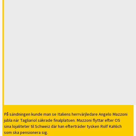
På sändningen kunde man se Italiens herrvärjledare Angelo Mazzoni
jubla när Tagliariol säkrade finalplatsen. Mazzoni flyttar efter OS
sina lojaliteter til Schweiz där han efterträder tysken Rolf Kahlich
som ska pensionera sig.