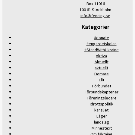
Box 11016
100 61 Stockholm
info@fencing.se
Kategorier
#donate
#engardeiskolan
#StandWithUkraine
Aktiva
Aktuellt
aktuellt
Domare
Elit
Förbundet
Förbundskaptener
Föreningsledare
Idrottspolitik
kansliet
Läger
landslag
Minnestext
Om fäktning