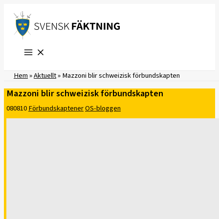
Hoppa
till
innehåll
Hem
»
Aktuellt
»
Mazzoni blir schweizisk förbundskapten
Mazzoni blir schweizisk förbundskapten
080810
Förbundskaptener
OS-bloggen