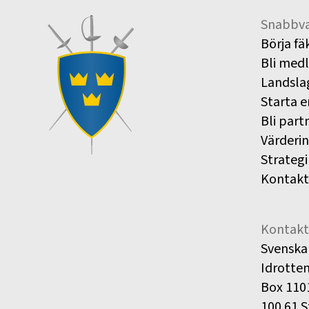
Snabbva
Börja fä
Bli med
Landsla
Starta e
Bli part
Värderi
Strategi
Kontakt
Kontakt
Svenska
Idrotte
Box 110
100 61 