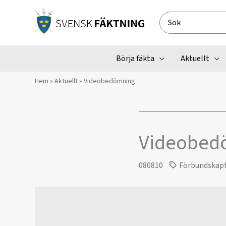
Hoppa
till
Search
innehåll
for:
Börja fäkta
Aktuellt
Hem
»
Aktuellt
»
Videobedömning
Videobed
080810
Förbundskap