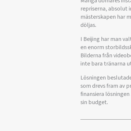
Många domares instäl
repriserna, absolut 
mästerskapen har my
döljas.
I Beijing har man va
en enorm storbildsskä
Bilderna från video
inte bara tränarna u
Lösningen beslutades
som drevs fram av pr
finansiera lösningen
sin budget.