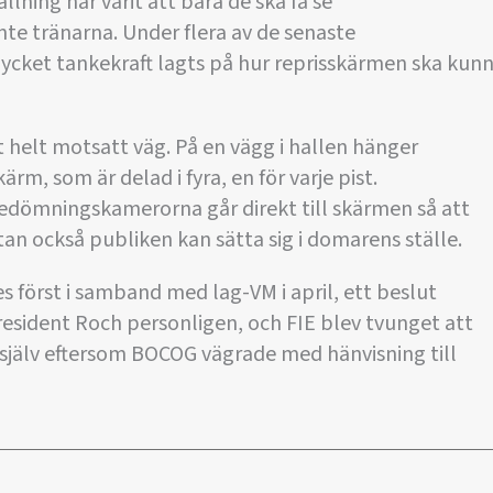
lning har varit att bara de ska få se
inte tränarna. Under flera av de senaste
cket tankekraft lagts på hur reprisskärmen ska kun
lt helt motsatt väg. På en vägg i hallen hänger
rm, som är delad i fyra, en för varje pist.
bedömningskamerorna går direkt till skärmen så att
tan också publiken kan sätta sig i domarens ställe.
 först i samband med lag-VM i april, ett beslut
esident Roch personligen, och FIE blev tvunget att
 själv eftersom BOCOG vägrade med hänvisning till