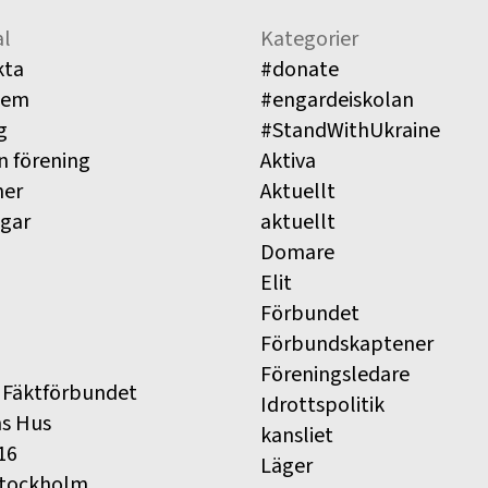
l
Kategorier
kta
#donate
lem
#engardeiskolan
g
#StandWithUkraine
n förening
Aktiva
ner
Aktuellt
ngar
aktuellt
Domare
Elit
Förbundet
Förbundskaptener
Föreningsledare
 Fäktförbundet
Idrottspolitik
ns Hus
kansliet
16
Läger
Stockholm