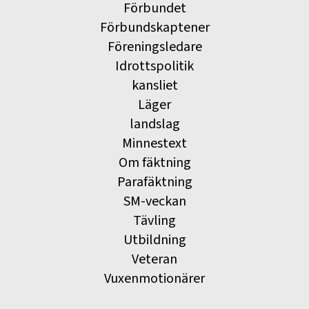
Förbundet
Förbundskaptener
Föreningsledare
Idrottspolitik
kansliet
Läger
landslag
Minnestext
Om fäktning
Parafäktning
SM-veckan
Tävling
Utbildning
Veteran
Vuxenmotionärer