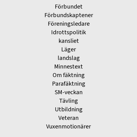
Förbundet
Förbundskaptener
Föreningsledare
Idrottspolitik
kansliet
Läger
landslag
Minnestext
Om fäktning
Parafäktning
SM-veckan
Tävling
Utbildning
Veteran
Vuxenmotionärer