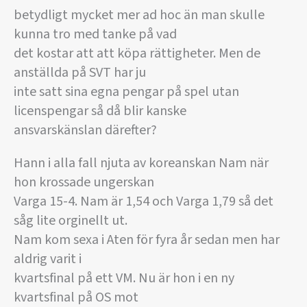
betydligt mycket mer ad hoc än man skulle
kunna tro med tanke på vad
det kostar att att köpa rättigheter. Men de
anställda på SVT har ju
inte satt sina egna pengar på spel utan
licenspengar så då blir kanske
ansvarskänslan därefter?
Hann i alla fall njuta av koreanskan Nam när
hon krossade ungerskan
Varga 15-4. Nam är 1,54 och Varga 1,79 så det
såg lite orginellt ut.
Nam kom sexa i Aten för fyra år sedan men har
aldrig varit i
kvartsfinal på ett VM. Nu är hon i en ny
kvartsfinal på OS mot